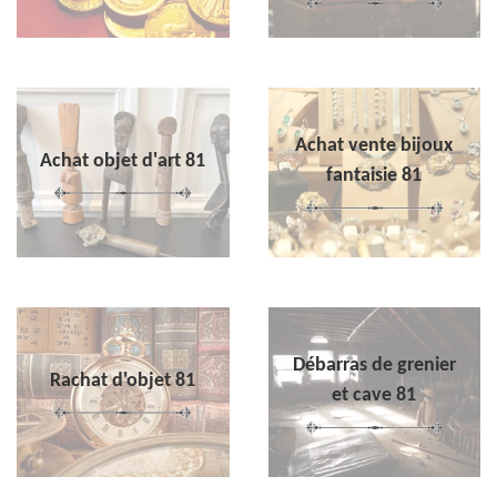
Achat vente bijoux
Achat objet d'art 81
fantaisie 81
Débarras de grenier
Rachat d'objet 81
et cave 81