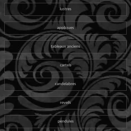
lustres
appliques
tableaux anciens
cartels
candelabres
reveils
pendules