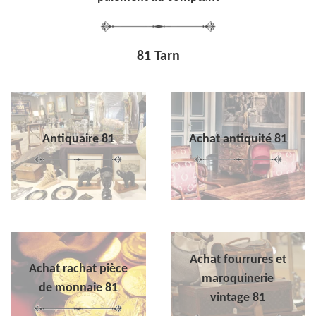
81 Tarn
Antiquaire 81
Achat antiquité 81
Achat fourrures et
Achat rachat pièce
maroquinerie
de monnaie 81
vintage 81