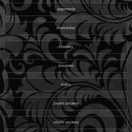
argenterie
cheminées
chenets
poupées
trains
jouets anciens
objets anciens