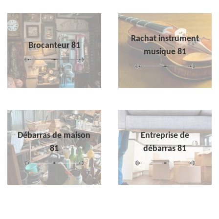
Rachat instrument
Brocanteur 81
musique 81
Débarras de maison
Entreprise de
81
débarras 81