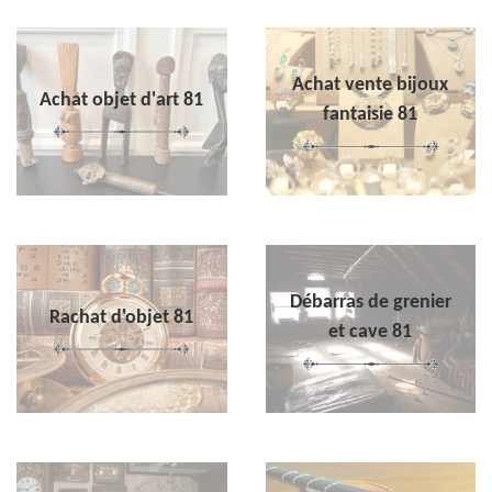
Achat vente bijoux
Achat objet d'art 81
fantaisie 81
Débarras de grenier
Rachat d'objet 81
et cave 81