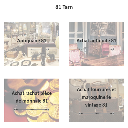
81 Tarn
Antiquaire 81
Achat antiquité 81
Achat fourrures et
Achat rachat pièce
maroquinerie
de monnaie 81
vintage 81