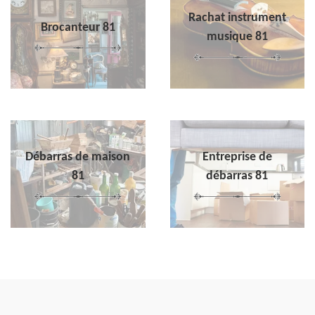
Rachat instrument
Brocanteur 81
musique 81
Débarras de maison
Entreprise de
81
débarras 81