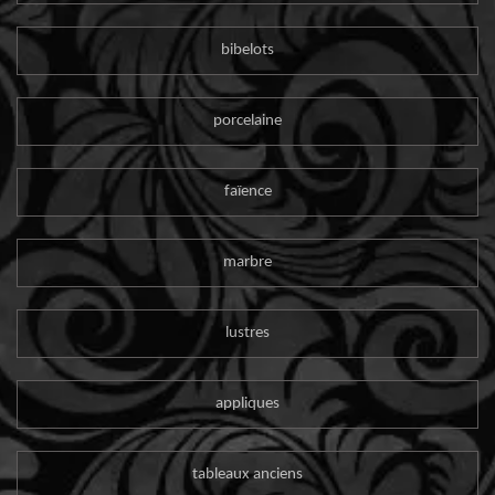
bibelots
porcelaine
faïence
marbre
lustres
appliques
tableaux anciens