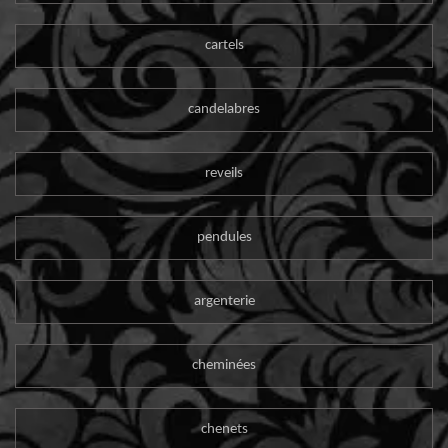
cartels
candelabres
reveils
pendules
argenterie
cheminées
chenets