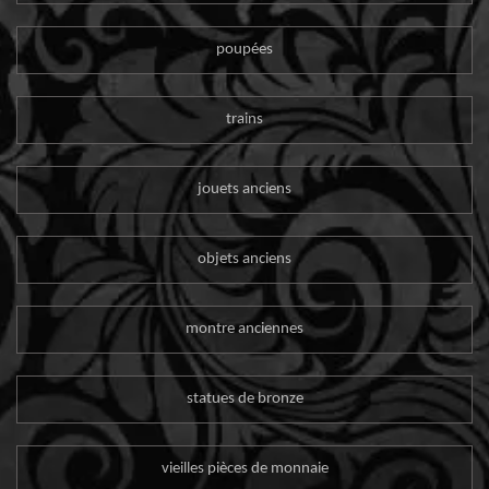
poupées
trains
jouets anciens
objets anciens
montre anciennes
statues de bronze
vieilles pièces de monnaie