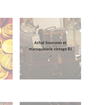
e
Achat fourrures et
maroquinerie vintage 81