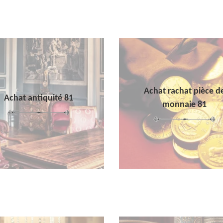
Achat rachat pièce d
Achat antiquité 81
monnaie 81