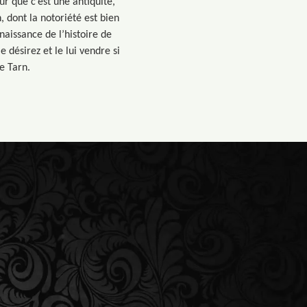
ûr que c’est une antiquité,
, dont la notoriété est bien
nnaissance de l’histoire de
le désirez et le lui vendre si
e Tarn.