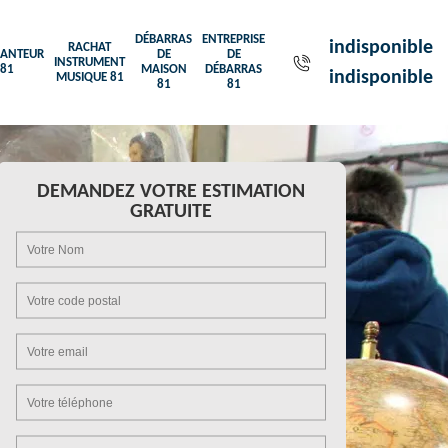
DÉBARRAS
ENTREPRISE
indisponible
RACHAT
ANTEUR
DE
DE
INSTRUMENT
81
MAISON
DÉBARRAS
indisponible
MUSIQUE 81
81
81
DEMANDEZ VOTRE ESTIMATION
GRATUITE