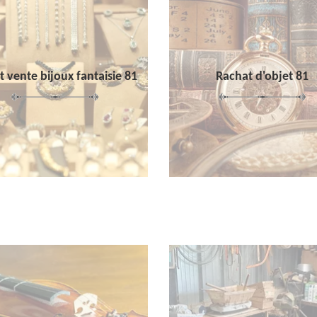
 vente bijoux fantaisie 81
Rachat d'objet 81