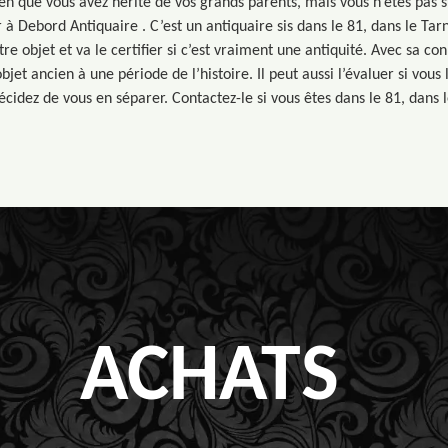
en que vous avez hérité de vos grands parents, mais vous n’étés pas s
à Debord Antiquaire . C’est un antiquaire sis dans le 81, dans le Tarn
otre objet et va le certifier si c’est vraiment une antiquité. Avec sa co
objet ancien à une période de l’histoire. Il peut aussi l’évaluer si vous 
écidez de vous en séparer. Contactez-le si vous êtes dans le 81, dans l
ACHATS