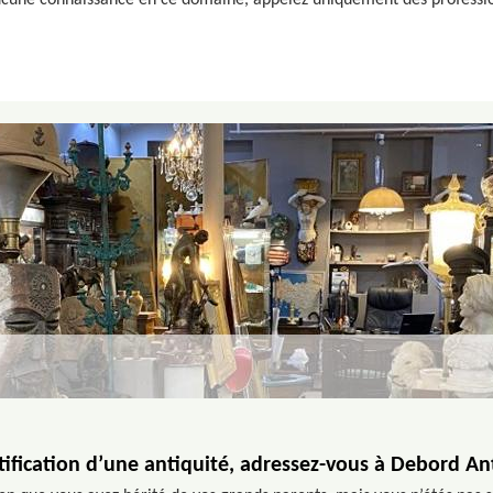
aucune connaissance en ce domaine, appelez uniquement des professio
ification d’une antiquité, adressez-vous à Debord An