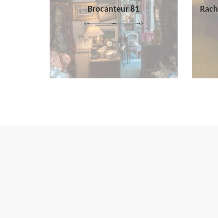
Brocanteur 81
Rach