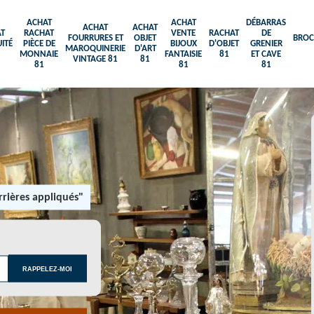
ACHAT
ACHAT
DÉBARRAS
ACHAT
ACHAT
T
RACHAT
VENTE
RACHAT
DE
FOURRURES ET
OBJET
BROC
ITÉ
PIÈCE DE
BIJOUX
D'OBJET
GRENIER
MAROQUINERIE
D'ART
MONNAIE
FANTAISIE
81
ET CAVE
VINTAGE 81
81
81
81
81
rières appliqués"