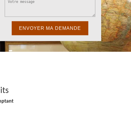
its
mptant