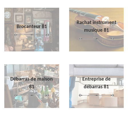
Rachat instrument
Brocanteur 81
musique 81
Débarras de maison
Entreprise de
81
débarras 81