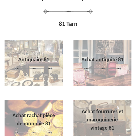
81 Tarn
Antiquaire 81
Achat antiquité 81
Achat fourrures et
Achat rachat pièce
maroquinerie
de monnaie 81
vintage 81