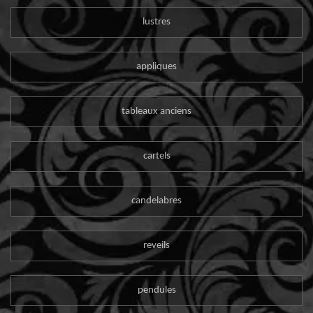
lustres
appliques
tableaux anciens
cartels
candelabres
reveils
pendules