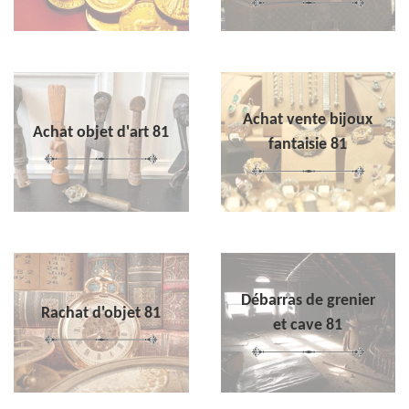
Achat vente bijoux
Achat objet d'art 81
fantaisie 81
Débarras de grenier
Rachat d'objet 81
et cave 81