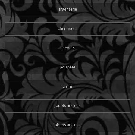
argenterie
cheminées
chenets
poupées
trains
jouets anciens
objets anciens