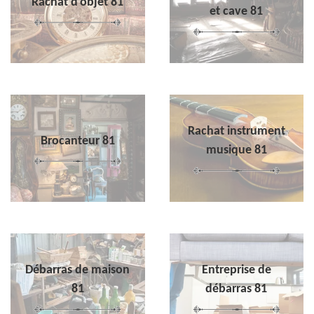
Rachat d'objet 81
et cave 81
Rachat instrument
Brocanteur 81
musique 81
Débarras de maison
Entreprise de
81
débarras 81