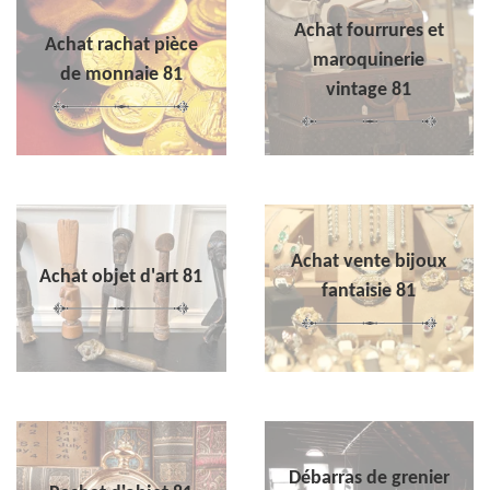
Achat fourrures et
Achat rachat pièce
maroquinerie
de monnaie 81
vintage 81
Achat vente bijoux
Achat objet d'art 81
fantaisie 81
Débarras de grenier