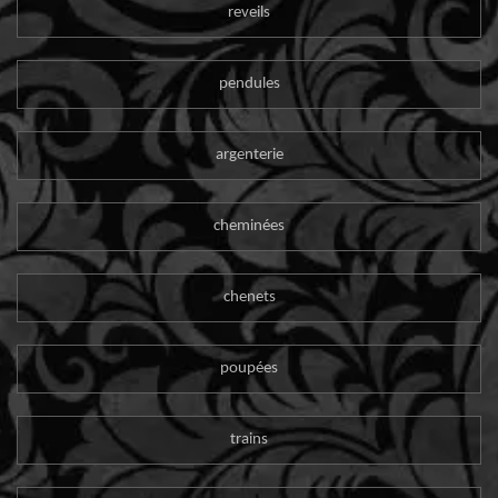
reveils
pendules
argenterie
cheminées
chenets
poupées
trains