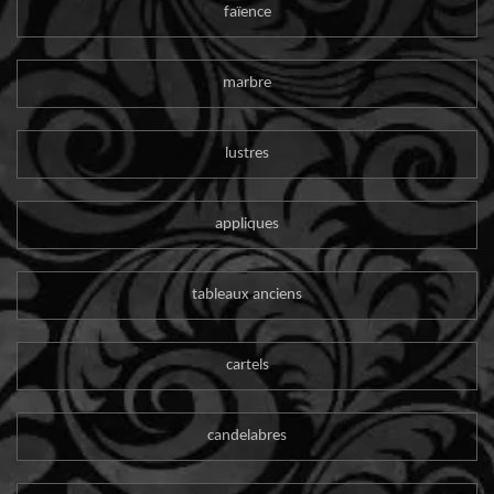
faïence
marbre
lustres
appliques
tableaux anciens
cartels
candelabres