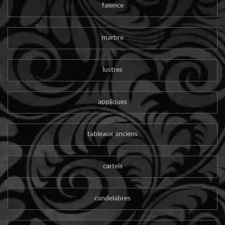
faïence
marbre
lustres
appliques
tableaux anciens
cartels
candelabres