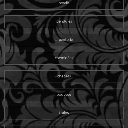
reveils
pendules
argenterie
cheminées
chenets
poupées
trains