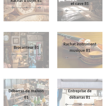
Rachat d'objet 81
et cave 81
Rachat instrument
Brocanteur 81
musique 81
Débarras de maison
Entreprise de
81
débarras 81