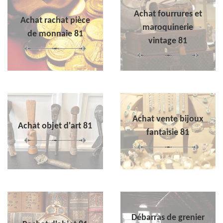
Achat fourrures et
Achat rachat pièce
maroquinerie
de monnaie 81
vintage 81
Achat vente bijoux
Achat objet d'art 81
fantaisie 81
Débarras de grenier