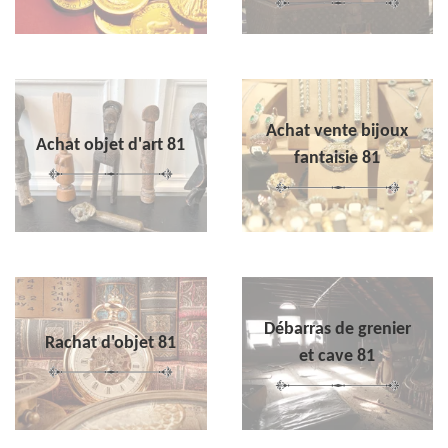
Achat vente bijoux
Achat objet d'art 81
fantaisie 81
Débarras de grenier
Rachat d'objet 81
et cave 81