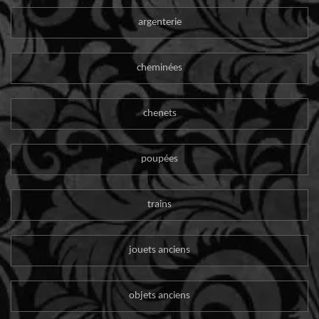
argenterie
cheminées
chenets
poupées
trains
jouets anciens
objets anciens