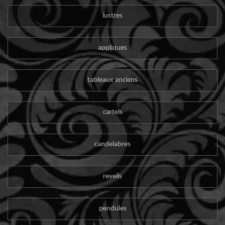
lustres
appliques
tableaux anciens
cartels
candelabres
reveils
pendules