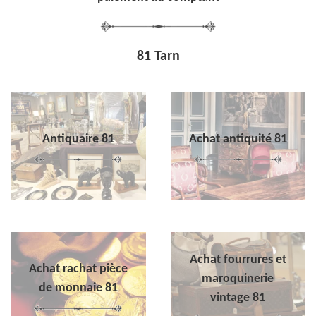
81 Tarn
Antiquaire 81
Achat antiquité 81
Achat fourrures et
Achat rachat pièce
maroquinerie
de monnaie 81
vintage 81