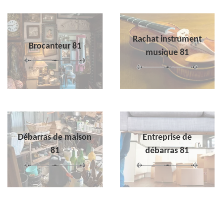
Rachat instrument
Brocanteur 81
musique 81
Débarras de maison
Entreprise de
81
débarras 81