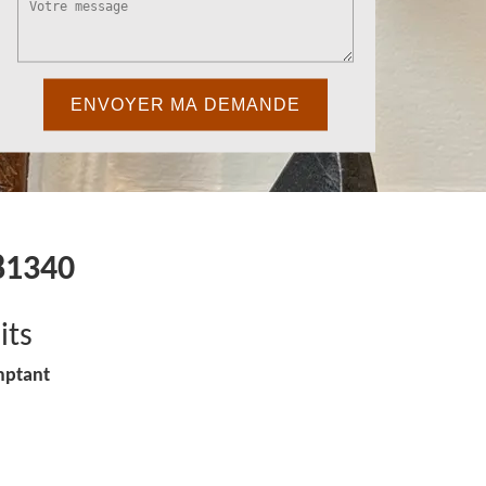
 81340
its
mptant