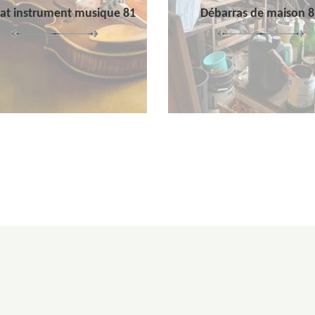
at instrument musique 81
Débarras de maison 8