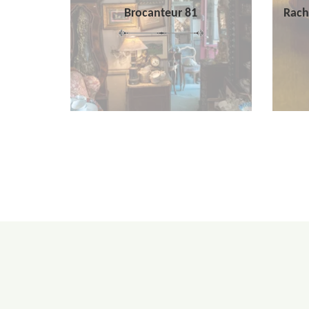
Brocanteur 81
Rach