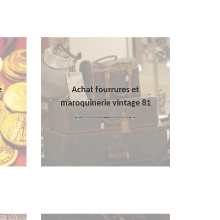
e
Achat fourrures et
maroquinerie vintage 81