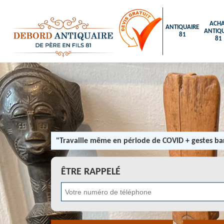
ACHA
ANTIQUAIRE
ANTIQU
81
81
"Travaille même en période de COVID + gestes bar
ÊTRE RAPPELÉ