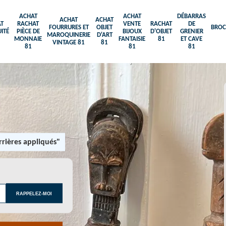
ACHAT
ACHAT
DÉBARRAS
ACHAT
ACHAT
T
RACHAT
VENTE
RACHAT
DE
FOURRURES ET
OBJET
BROC
ITÉ
PIÈCE DE
BIJOUX
D'OBJET
GRENIER
MAROQUINERIE
D'ART
MONNAIE
FANTAISIE
81
ET CAVE
VINTAGE 81
81
81
81
81
rières appliqués"