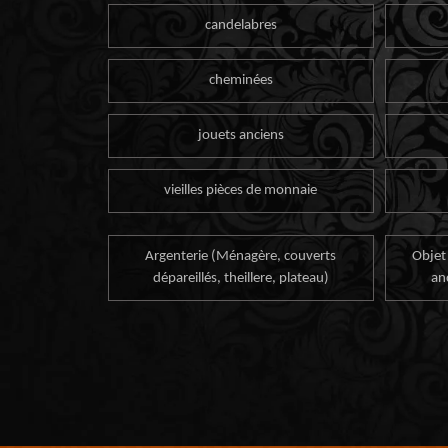
candelabres
cheminées
jouets anciens
vieilles pièces de monnaie
Argenterie (Ménagère, couverts
Objet
dépareillés, theillere, plateau)
an