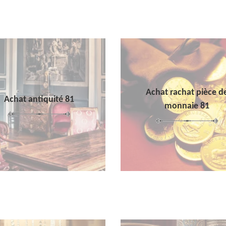
Achat rachat pièce d
Achat antiquité 81
monnaie 81