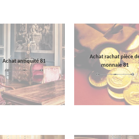
Achat rachat pièce d
Achat antiquité 81
monnaie 81