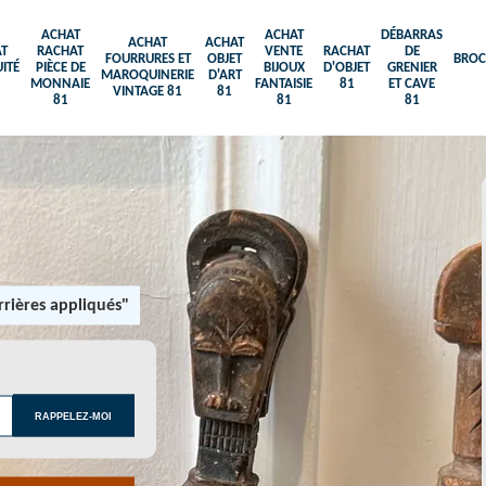
ACHAT
ACHAT
DÉBARRAS
ACHAT
ACHAT
T
RACHAT
VENTE
RACHAT
DE
FOURRURES ET
OBJET
BROC
ITÉ
PIÈCE DE
BIJOUX
D'OBJET
GRENIER
MAROQUINERIE
D'ART
MONNAIE
FANTAISIE
81
ET CAVE
VINTAGE 81
81
81
81
81
rières appliqués"