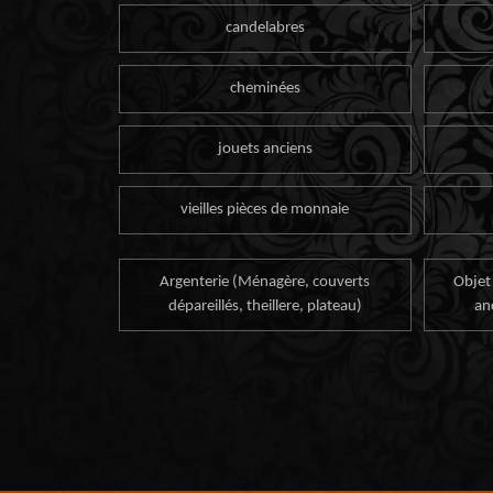
candelabres
cheminées
jouets anciens
vieilles pièces de monnaie
Argenterie (Ménagère, couverts
Objet
dépareillés, theillere, plateau)
an