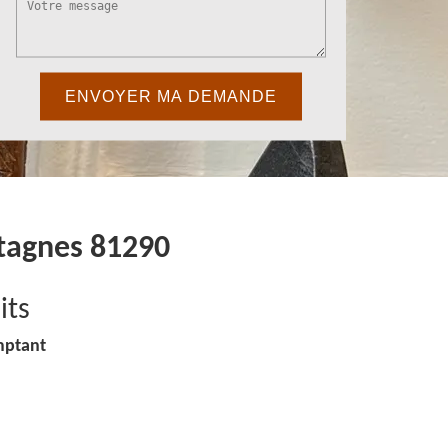
ntagnes 81290
its
mptant