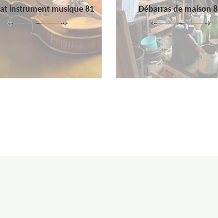
at instrument musique 81
Débarras de maison 8