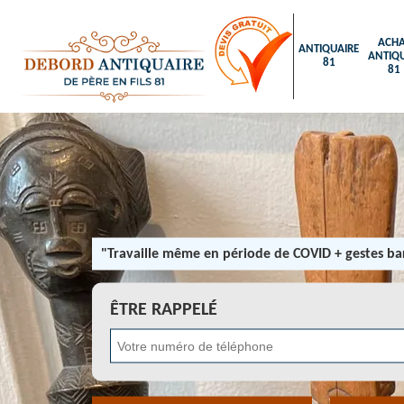
ACHA
ANTIQUAIRE
ANTIQU
81
81
"Travaille même en période de COVID + gestes bar
ÊTRE RAPPELÉ