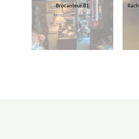
Brocanteur 81
Rach