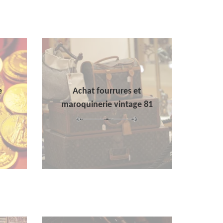
e
Achat fourrures et
maroquinerie vintage 81