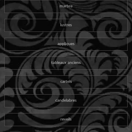
marbre
lustres
appliques
tableaux anciens
cartels
candelabres
reveils