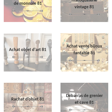
maroquinerie
de monnaie 81
vintage 81
Achat vente bijoux
Achat objet d'art 81
fantaisie 81
Débarras de grenier
Rachat d'objet 81
et cave 81