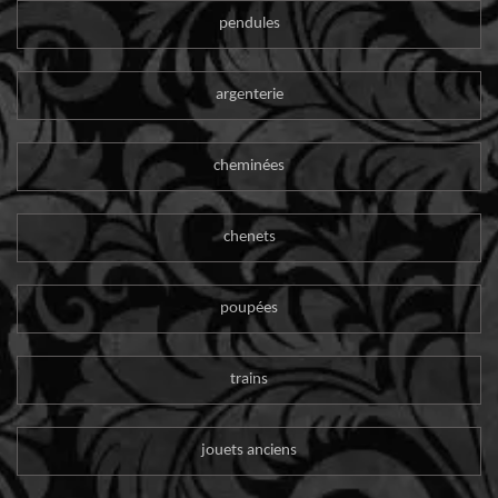
pendules
argenterie
cheminées
chenets
poupées
trains
jouets anciens