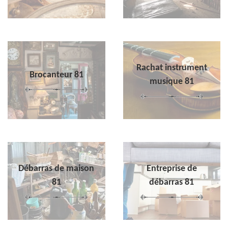
Rachat instrument
Brocanteur 81
musique 81
Débarras de maison
Entreprise de
81
débarras 81