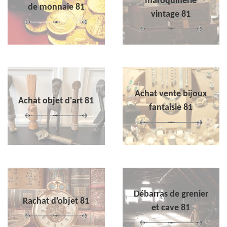
maroquinerie
de monnaie 81
vintage 81
Achat vente bijoux
Achat objet d'art 81
fantaisie 81
Débarras de grenier
Rachat d'objet 81
et cave 81