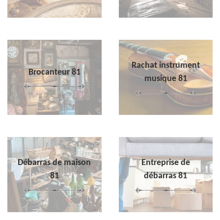
Rachat instrument
Brocanteur 81
musique 81
Débarras de maison
Entreprise de
81
débarras 81