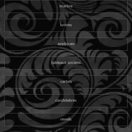
marbre
lustres
appliques
tableaux anciens
cartels
candelabres
reveils