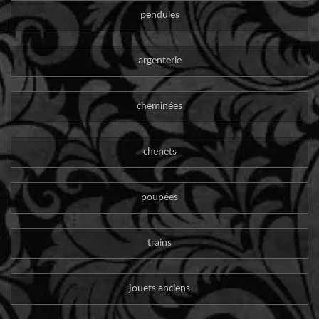
pendules
argenterie
cheminées
chenets
poupées
trains
jouets anciens