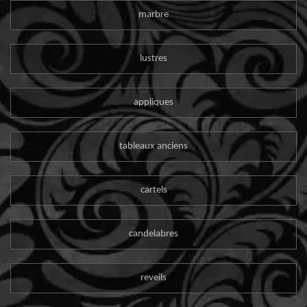
marbre
lustres
appliques
tableaux anciens
cartels
candelabres
reveils