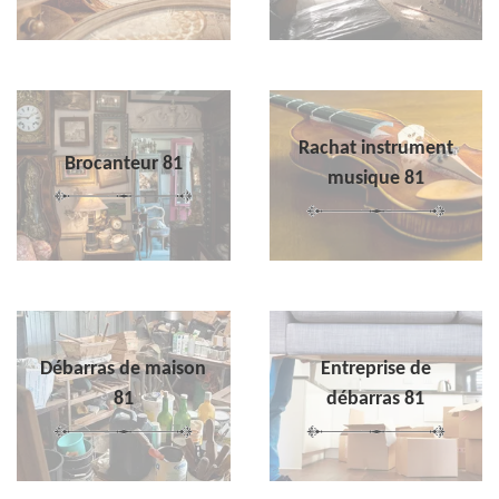
Rachat instrument
Brocanteur 81
musique 81
Débarras de maison
Entreprise de
81
débarras 81