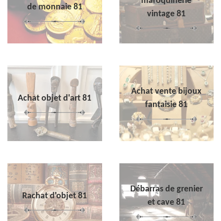
maroquinerie
de monnaie 81
vintage 81
Achat vente bijoux
Achat objet d'art 81
fantaisie 81
Débarras de grenier
Rachat d'objet 81
et cave 81