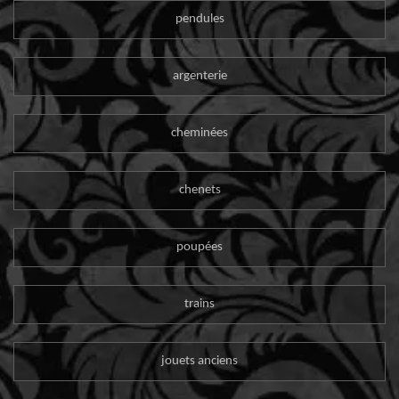
pendules
argenterie
cheminées
chenets
poupées
trains
jouets anciens