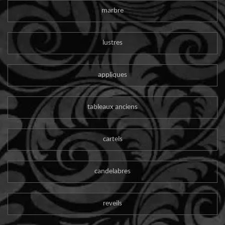
marbre
lustres
appliques
tableaux anciens
cartels
candelabres
reveils