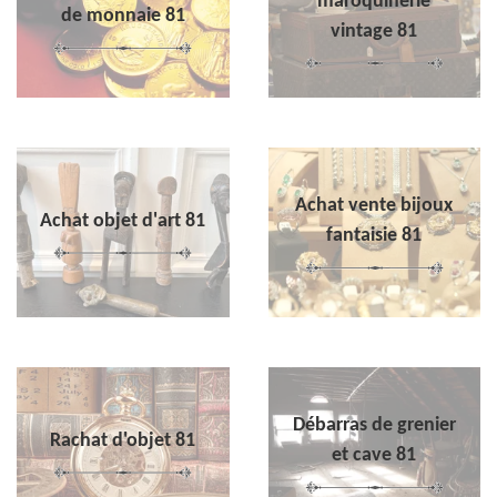
maroquinerie
de monnaie 81
vintage 81
Achat vente bijoux
Achat objet d'art 81
fantaisie 81
Débarras de grenier
Rachat d'objet 81
et cave 81