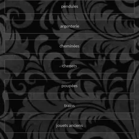
pendules
argenterie
cheminées
chenets
poupées
trains
jouets anciens