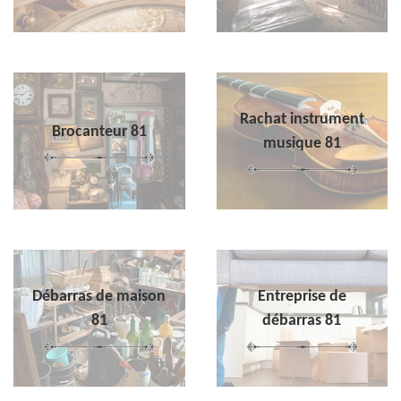
Rachat instrument
Brocanteur 81
musique 81
Débarras de maison
Entreprise de
81
débarras 81