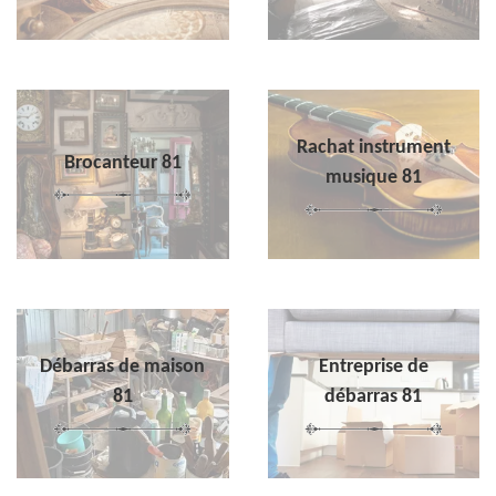
Rachat instrument
Brocanteur 81
musique 81
Débarras de maison
Entreprise de
81
débarras 81