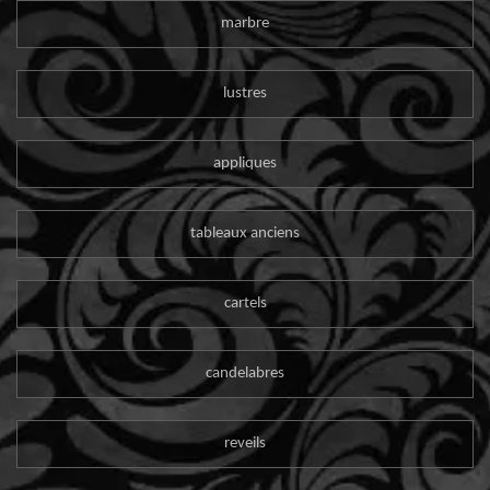
marbre
lustres
appliques
tableaux anciens
cartels
candelabres
reveils