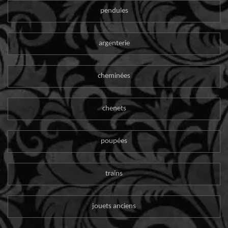
pendules
argenterie
cheminées
chenets
poupées
trains
jouets anciens