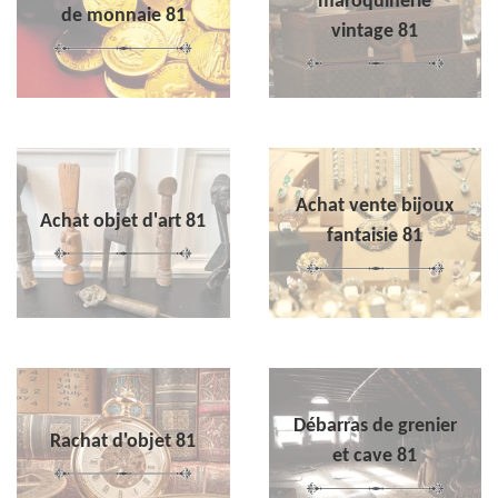
maroquinerie
de monnaie 81
vintage 81
Achat vente bijoux
Achat objet d'art 81
fantaisie 81
Débarras de grenier
Rachat d'objet 81
et cave 81