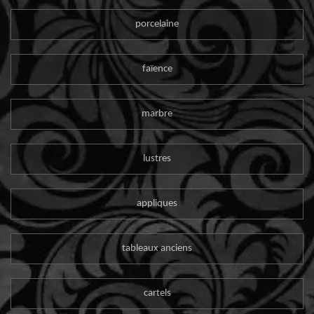
porcelaine
faïence
marbre
lustres
appliques
tableaux anciens
cartels