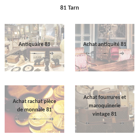
81 Tarn
Antiquaire 81
Achat antiquité 81
Achat fourrures et
Achat rachat pièce
maroquinerie
de monnaie 81
vintage 81