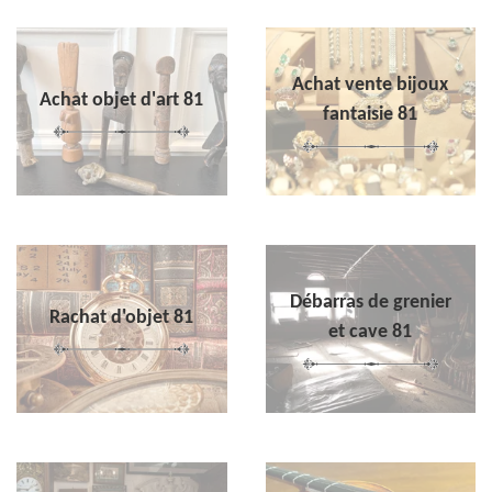
Achat vente bijoux
Achat objet d'art 81
fantaisie 81
Débarras de grenier
Rachat d'objet 81
et cave 81