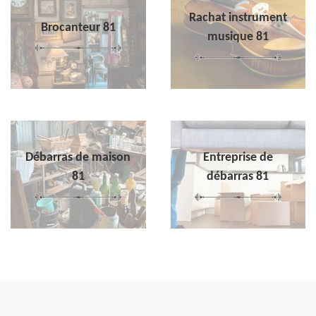
Rachat instrument
Brocanteur 81
musique 81
Débarras de maison
Entreprise de
81
débarras 81