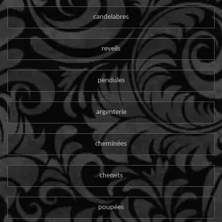
candelabres
reveils
pendules
argenterie
cheminées
chenets
poupées