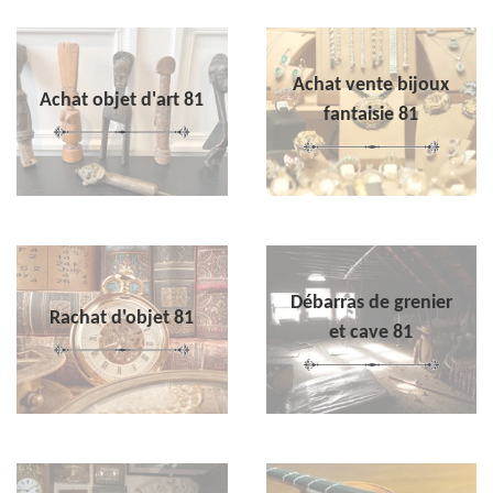
Achat vente bijoux
Achat objet d'art 81
fantaisie 81
Débarras de grenier
Rachat d'objet 81
et cave 81