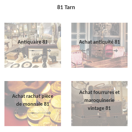
81 Tarn
Antiquaire 81
Achat antiquité 81
Achat fourrures et
Achat rachat pièce
maroquinerie
de monnaie 81
vintage 81