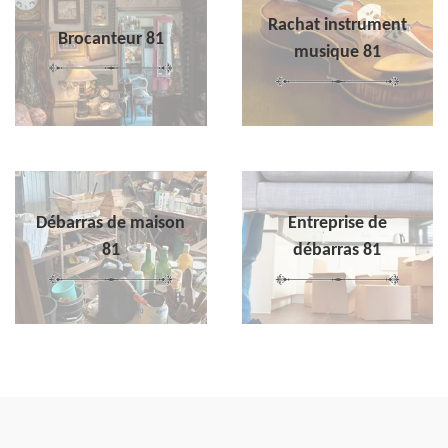
Rachat instrument
Brocanteur 81
musique 81
Débarras de maison
Entreprise de
81
débarras 81