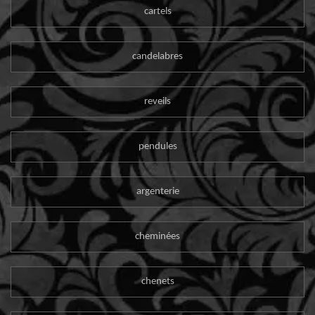
cartels
candelabres
reveils
pendules
argenterie
cheminées
chenets