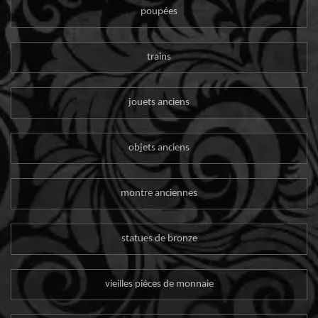
poupées
trains
jouets anciens
objets anciens
montre anciennes
statues de bronze
vieilles pièces de monnaie