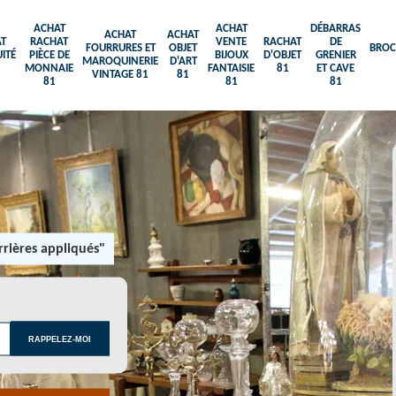
ACHAT
ACHAT
DÉBARRAS
ACHAT
ACHAT
T
RACHAT
VENTE
RACHAT
DE
FOURRURES ET
OBJET
BROC
ITÉ
PIÈCE DE
BIJOUX
D'OBJET
GRENIER
MAROQUINERIE
D'ART
MONNAIE
FANTAISIE
81
ET CAVE
VINTAGE 81
81
81
81
81
rières appliqués"