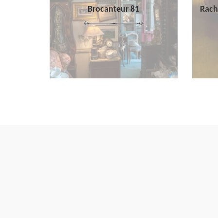
Brocanteur 81
Rach