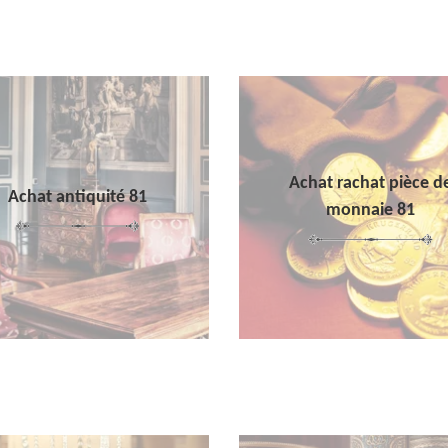
Achat rachat pièce d
Achat antiquité 81
monnaie 81