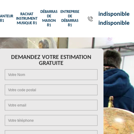
DÉBARRAS
ENTREPRISE
indisponible
RACHAT
ANTEUR
DE
DE
INSTRUMENT
81
MAISON
DÉBARRAS
indisponible
MUSIQUE 81
81
81
DEMANDEZ VOTRE ESTIMATION
GRATUITE