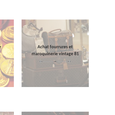
e
Achat fourrures et
maroquinerie vintage 81