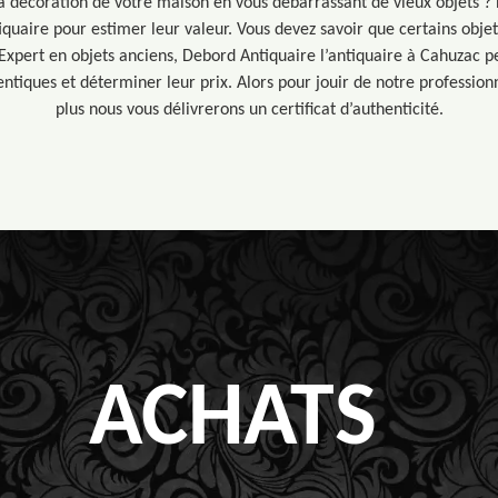
a décoration de votre maison en vous débarrassant de vieux objets ? 
iquaire pour estimer leur valeur. Vous devez savoir que certains obje
. Expert en objets anciens, Debord Antiquaire l’antiquaire à Cahuzac p
hentiques et déterminer leur prix. Alors pour jouir de notre professio
plus nous vous délivrerons un certificat d’authenticité.
ACHATS