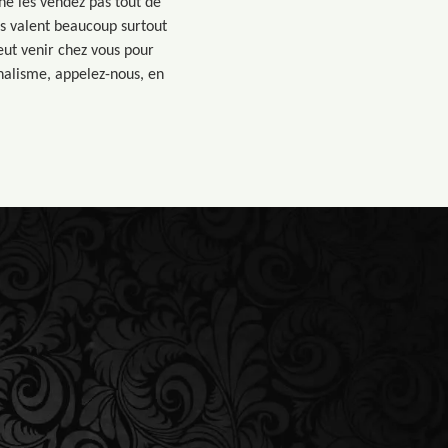
ne les vendez pas tout de
ts valent beaucoup surtout
eut venir chez vous pour
nnalisme, appelez-nous, en