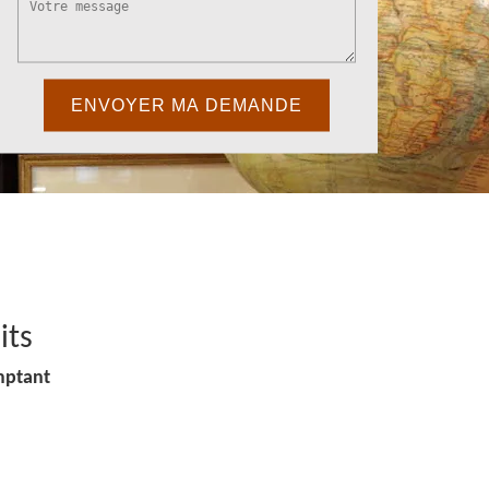
its
mptant