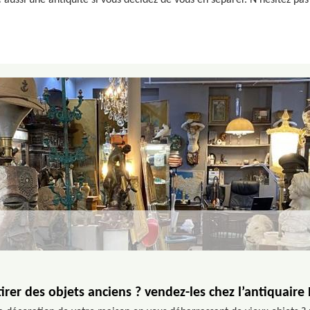
aussi une antiquité si vous décidez de vous en séparer. N’hésitez pas
irer des objets anciens ? vendez-les chez l’antiquair