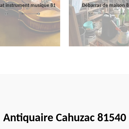
at instrument musique 81
Débarras de maison 8
Antiquaire Cahuzac 81540