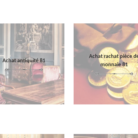
Achat rachat pièce d
Achat antiquité 81
monnaie 81