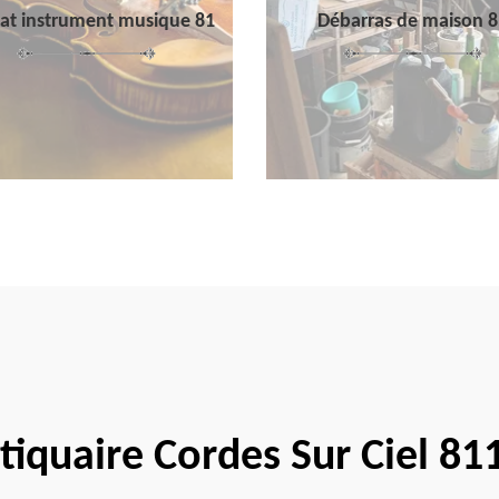
at instrument musique 81
Débarras de maison 8
tiquaire Cordes Sur Ciel 81