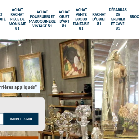
ACHAT
ACHAT
DÉBARRAS
ACHAT
ACHAT
T
RACHAT
VENTE
RACHAT
DE
FOURRURES ET
OBJET
BROC
ITÉ
PIÈCE DE
BIJOUX
D'OBJET
GRENIER
MAROQUINERIE
D'ART
MONNAIE
FANTAISIE
81
ET CAVE
VINTAGE 81
81
81
81
81
rières appliqués"