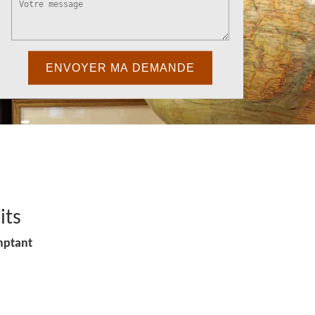
its
mptant