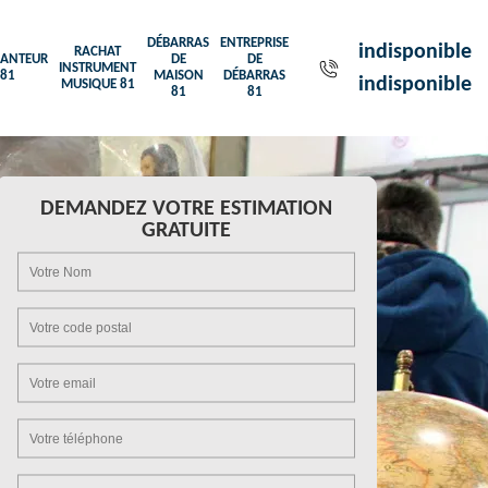
DÉBARRAS
ENTREPRISE
indisponible
RACHAT
ANTEUR
DE
DE
INSTRUMENT
81
MAISON
DÉBARRAS
indisponible
MUSIQUE 81
81
81
DEMANDEZ VOTRE ESTIMATION
GRATUITE