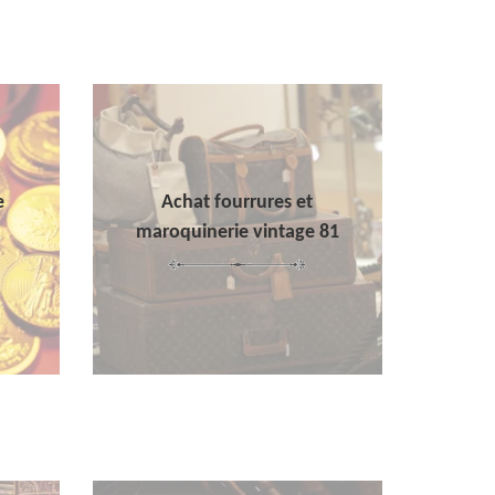
e
Achat fourrures et
maroquinerie vintage 81