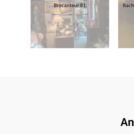
Brocanteur 81
Rach
An