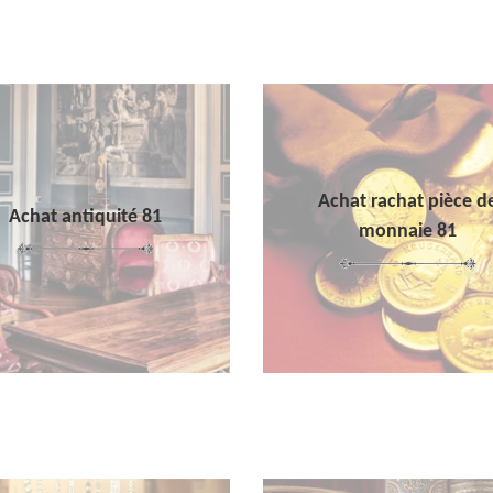
Achat rachat pièce d
Achat antiquité 81
monnaie 81