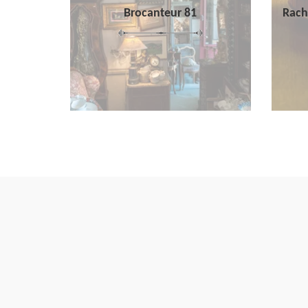
Brocanteur 81
Rach