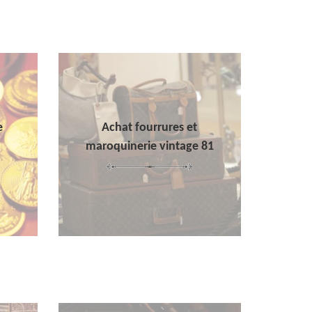
e
Achat fourrures et
maroquinerie vintage 81