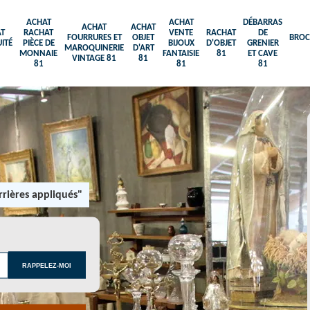
ACHAT
ACHAT
DÉBARRAS
ACHAT
ACHAT
T
RACHAT
VENTE
RACHAT
DE
FOURRURES ET
OBJET
BROC
ITÉ
PIÈCE DE
BIJOUX
D'OBJET
GRENIER
MAROQUINERIE
D'ART
MONNAIE
FANTAISIE
81
ET CAVE
VINTAGE 81
81
81
81
81
rières appliqués"