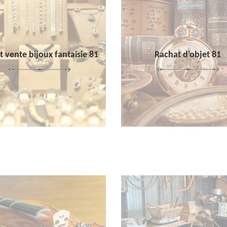
 vente bijoux fantaisie 81
Rachat d'objet 81