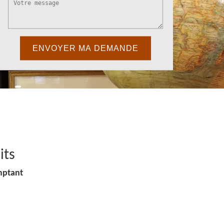
its
mptant