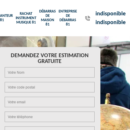
DÉBARRAS
ENTREPRISE
indisponible
RACHAT
ANTEUR
DE
DE
INSTRUMENT
81
MAISON
DÉBARRAS
indisponible
MUSIQUE 81
81
81
DEMANDEZ VOTRE ESTIMATION
GRATUITE