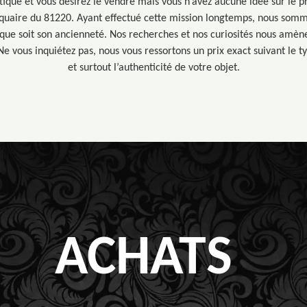
tique et vous désirez le vendre mais vous n’avez aucune idée sur le 
iquaire du 81220. Ayant effectué cette mission longtemps, nous somm
 que soit son ancienneté. Nos recherches et nos curiosités nous amèn
e vous inquiétez pas, nous vous ressortons un prix exact suivant le ty
et surtout l’authenticité de votre objet.
ACHATS