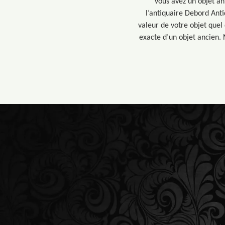
Vous avez un objet an
l’antiquaire Debord Ant
valeur de votre objet quel
exacte d’un objet ancien. N