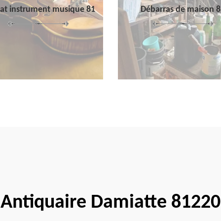
at instrument musique 81
Débarras de maison 8
Antiquaire Damiatte 81220