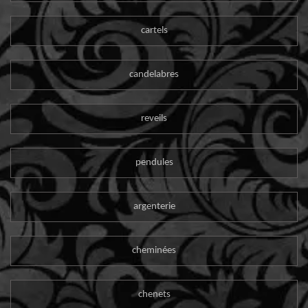
cartels
candelabres
reveils
pendules
argenterie
cheminées
chenets