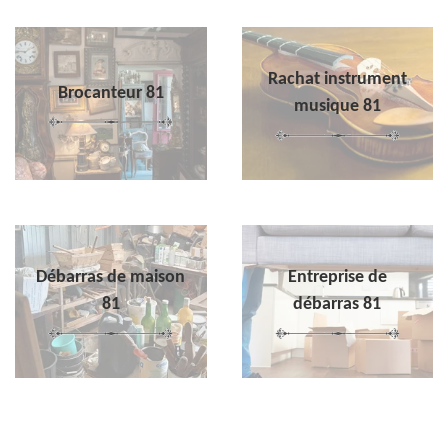
Rachat instrument
Brocanteur 81
musique 81
Débarras de maison
Entreprise de
81
débarras 81