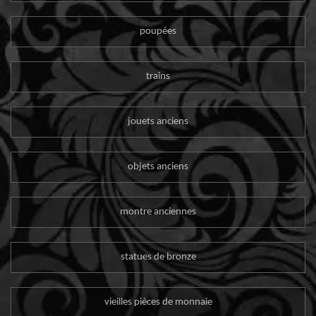
poupées
trains
jouets anciens
objets anciens
montre anciennes
statues de bronze
vieilles pièces de monnaie