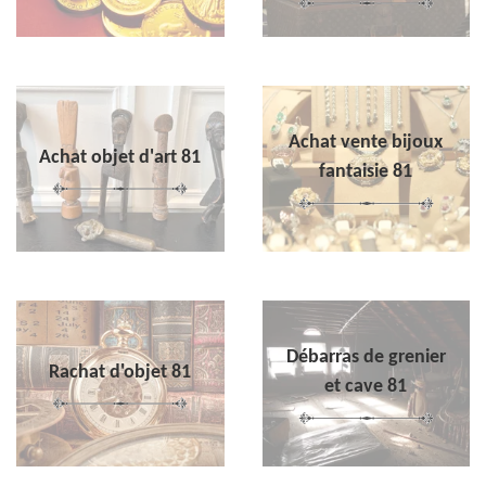
Achat vente bijoux
Achat objet d'art 81
fantaisie 81
Débarras de grenier
Rachat d'objet 81
et cave 81