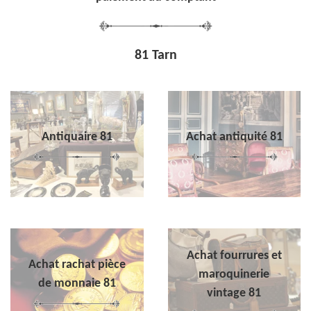
81 Tarn
Antiquaire 81
Achat antiquité 81
Achat fourrures et
Achat rachat pièce
maroquinerie
de monnaie 81
vintage 81