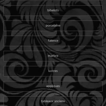
bibelots
porcelaine
faïence
marbre
lustres
appliques
tableaux anciens