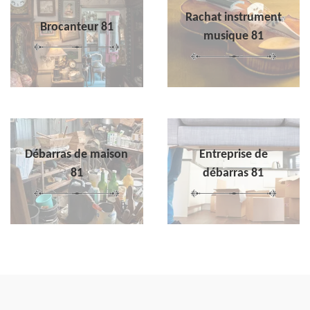
Rachat instrument
Brocanteur 81
musique 81
Débarras de maison
Entreprise de
81
débarras 81