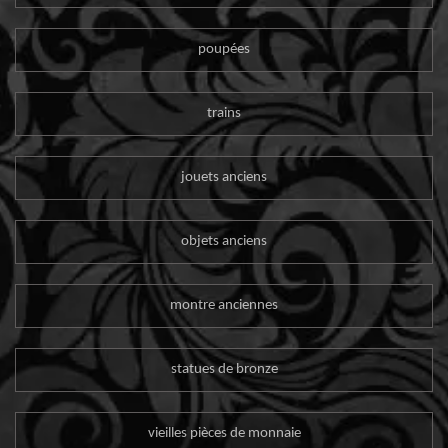
poupées
trains
jouets anciens
objets anciens
montre anciennes
statues de bronze
vieilles pièces de monnaie