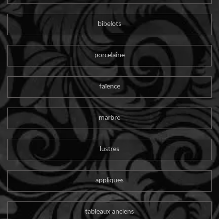
bibelots
porcelaine
faïence
marbre
lustres
appliques
tableaux anciens