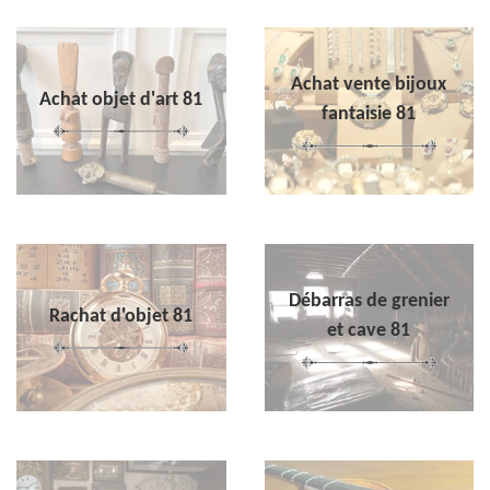
Achat vente bijoux
Achat objet d'art 81
fantaisie 81
Débarras de grenier
Rachat d'objet 81
et cave 81