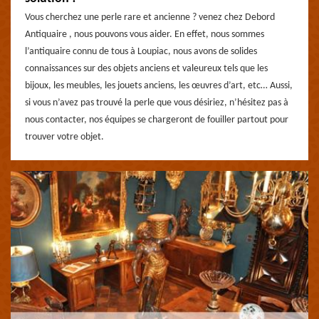
Vous cherchez une perle rare et ancienne ? venez chez Debord
Antiquaire , nous pouvons vous aider. En effet, nous sommes
l’antiquaire connu de tous à Loupiac, nous avons de solides
connaissances sur des objets anciens et valeureux tels que les
bijoux, les meubles, les jouets anciens, les œuvres d’art, etc… Aussi,
si vous n’avez pas trouvé la perle que vous désiriez, n’hésitez pas à
nous contacter, nos équipes se chargeront de fouiller partout pour
trouver votre objet.