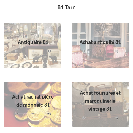
81 Tarn
Antiquaire 81
Achat antiquité 81
Achat fourrures et
Achat rachat pièce
maroquinerie
de monnaie 81
vintage 81