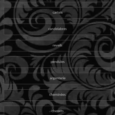
cartels
candelabres
reveils
pendules
argenterie
cheminées
chenets