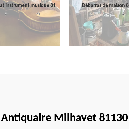
at instrument musique 81
Débarras de maison 8
Antiquaire Milhavet 81130