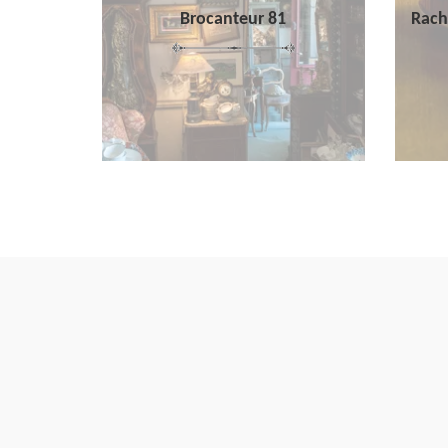
Brocanteur 81
Rach