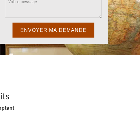
its
mptant