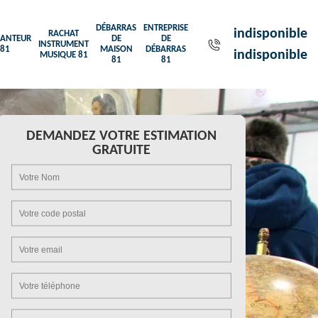
DÉBARRAS
ENTREPRISE
indisponible
RACHAT
ANTEUR
DE
DE
INSTRUMENT
81
MAISON
DÉBARRAS
indisponible
MUSIQUE 81
81
81
DEMANDEZ VOTRE ESTIMATION
GRATUITE