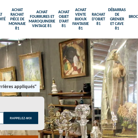
ACHAT
ACHAT
DÉBARRAS
ACHAT
ACHAT
T
RACHAT
VENTE
RACHAT
DE
FOURRURES ET
OBJET
BROC
ITÉ
PIÈCE DE
BIJOUX
D'OBJET
GRENIER
MAROQUINERIE
D'ART
MONNAIE
FANTAISIE
81
ET CAVE
VINTAGE 81
81
81
81
81
rières appliqués"