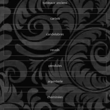
tableaux anciens
cartels
candelabres
reveils
pendules
argenterie
cheminées