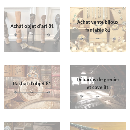
Achat vente bijoux
Achat objet d'art 81
fantaisie 81
Débarras de grenier
Rachat d'objet 81
et cave 81