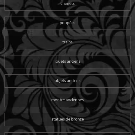
chenets
poupées
trains
jouets anciens
objets anciens
montre anciennes
statues de bronze