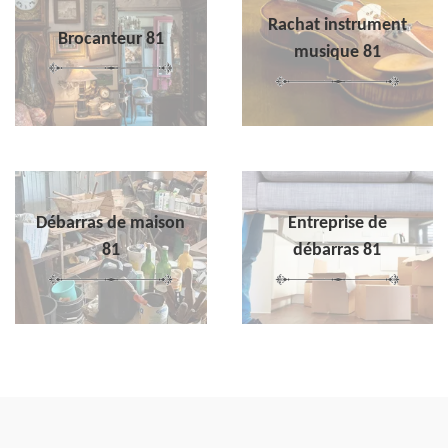
Rachat instrument
Brocanteur 81
musique 81
Débarras de maison
Entreprise de
81
débarras 81