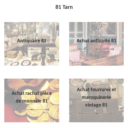
81 Tarn
Antiquaire 81
Achat antiquité 81
Achat fourrures et
Achat rachat pièce
maroquinerie
de monnaie 81
vintage 81