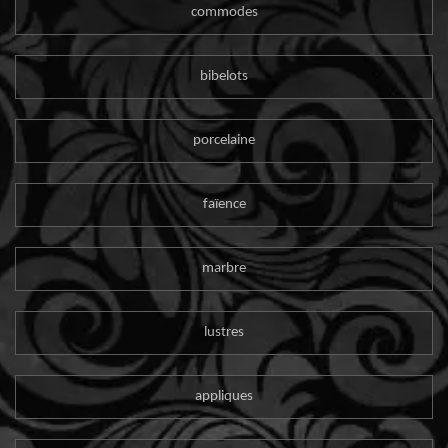
commodes
bibelots
porcelaine
faïence
marbre
lustres
appliques