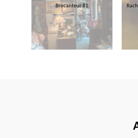
Brocanteur 81
Rach