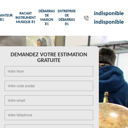
DÉBARRAS
ENTREPRISE
indisponible
RACHAT
ANTEUR
DE
DE
INSTRUMENT
81
MAISON
DÉBARRAS
indisponible
MUSIQUE 81
81
81
DEMANDEZ VOTRE ESTIMATION
GRATUITE