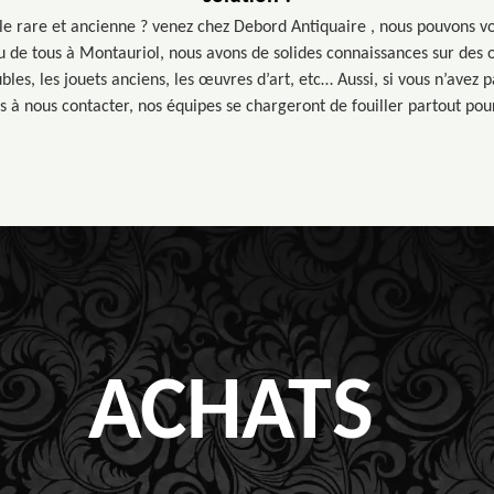
e rare et ancienne ? venez chez Debord Antiquaire , nous pouvons vou
 de tous à Montauriol, nous avons de solides connaissances sur des o
ubles, les jouets anciens, les œuvres d’art, etc… Aussi, si vous n’avez 
as à nous contacter, nos équipes se chargeront de fouiller partout pou
ACHATS