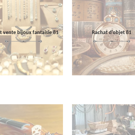
 vente bijoux fantaisie 81
Rachat d'objet 81