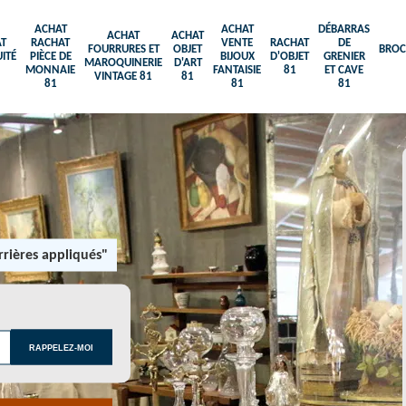
ACHAT
ACHAT
DÉBARRAS
ACHAT
ACHAT
T
RACHAT
VENTE
RACHAT
DE
FOURRURES ET
OBJET
BROC
ITÉ
PIÈCE DE
BIJOUX
D'OBJET
GRENIER
MAROQUINERIE
D'ART
MONNAIE
FANTAISIE
81
ET CAVE
VINTAGE 81
81
81
81
81
rières appliqués"