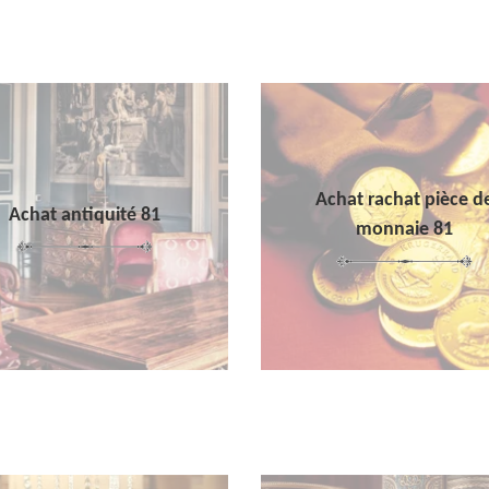
Achat rachat pièce d
Achat antiquité 81
monnaie 81