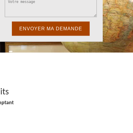
its
mptant