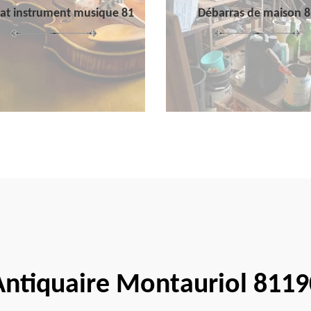
at instrument musique 81
Débarras de maison 8
Antiquaire Montauriol 8119