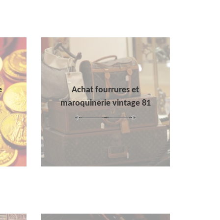
e
Achat fourrures et
maroquinerie vintage 81