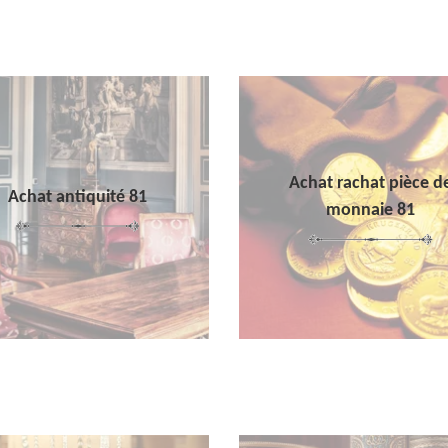
Achat rachat pièce d
Achat antiquité 81
monnaie 81