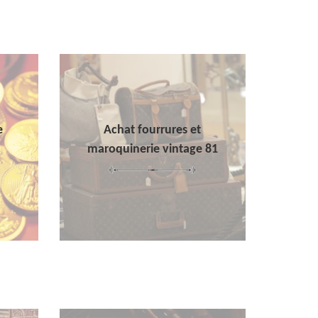
e
Achat fourrures et
maroquinerie vintage 81