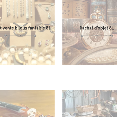
 vente bijoux fantaisie 81
Rachat d'objet 81