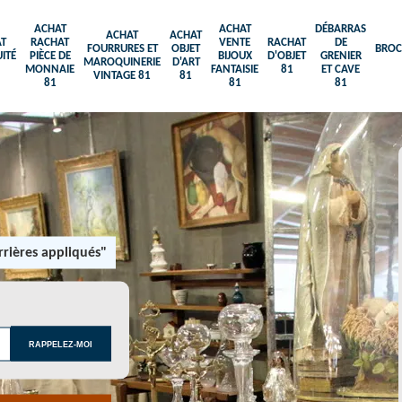
ACHAT
ACHAT
DÉBARRAS
ACHAT
ACHAT
T
RACHAT
VENTE
RACHAT
DE
FOURRURES ET
OBJET
BROC
ITÉ
PIÈCE DE
BIJOUX
D'OBJET
GRENIER
MAROQUINERIE
D'ART
MONNAIE
FANTAISIE
81
ET CAVE
VINTAGE 81
81
81
81
81
rières appliqués"