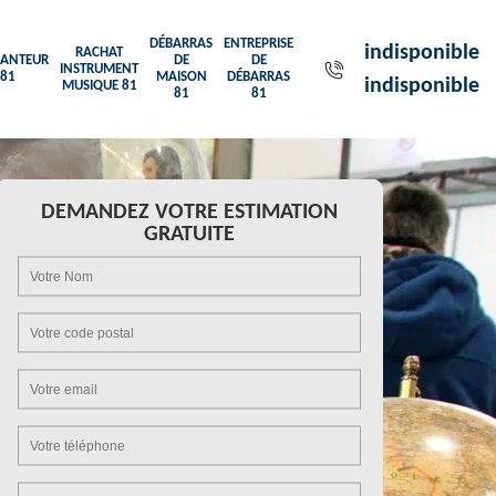
DÉBARRAS
ENTREPRISE
indisponible
RACHAT
ANTEUR
DE
DE
INSTRUMENT
81
MAISON
DÉBARRAS
indisponible
MUSIQUE 81
81
81
DEMANDEZ VOTRE ESTIMATION
GRATUITE