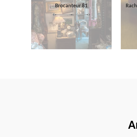
Brocanteur 81
Rach
A