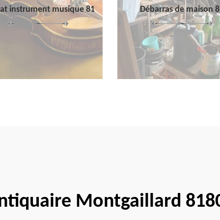
at instrument musique 81
Débarras de maison 8
ntiquaire Montgaillard 818