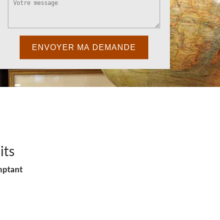
its
mptant