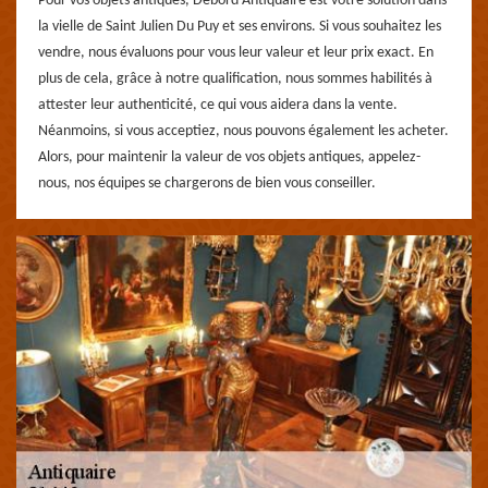
Pour vos objets antiques, Debord Antiquaire est votre solution dans
la vielle de Saint Julien Du Puy et ses environs. Si vous souhaitez les
vendre, nous évaluons pour vous leur valeur et leur prix exact. En
plus de cela, grâce à notre qualification, nous sommes habilités à
attester leur authenticité, ce qui vous aidera dans la vente.
Néanmoins, si vous acceptiez, nous pouvons également les acheter.
Alors, pour maintenir la valeur de vos objets antiques, appelez-
nous, nos équipes se chargerons de bien vous conseiller.