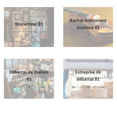
Rachat instrument
Brocanteur 81
musique 81
Débarras de maison
Entreprise de
81
débarras 81