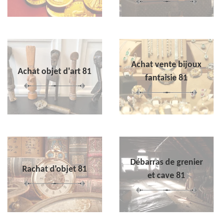
Achat vente bijoux
Achat objet d'art 81
fantaisie 81
Débarras de grenier
Rachat d'objet 81
et cave 81