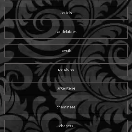
cartels
candelabres
reveils
pendules
argenterie
cheminées
chenets