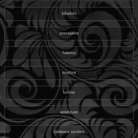
bibelots
porcelaine
faïence
marbre
lustres
appliques
tableaux anciens