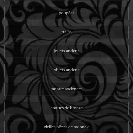
poupées
trains
jouets anciens
objets anciens
montre anciennes
statues de bronze
vieilles pièces de monnaie