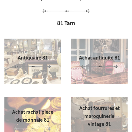
81 Tarn
Antiquaire 81
Achat antiquité 81
Achat fourrures et
Achat rachat pièce
maroquinerie
de monnaie 81
vintage 81