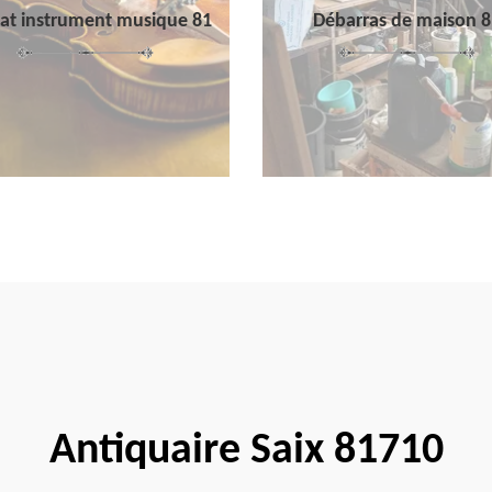
at instrument musique 81
Débarras de maison 8
Antiquaire Saix 81710