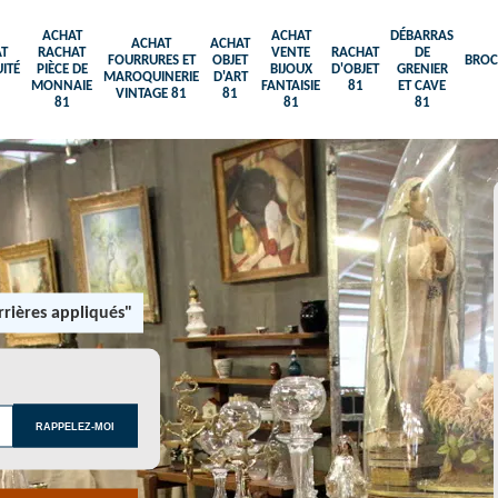
ACHAT
ACHAT
DÉBARRAS
ACHAT
ACHAT
T
RACHAT
VENTE
RACHAT
DE
FOURRURES ET
OBJET
BROC
ITÉ
PIÈCE DE
BIJOUX
D'OBJET
GRENIER
MAROQUINERIE
D'ART
MONNAIE
FANTAISIE
81
ET CAVE
VINTAGE 81
81
81
81
81
rières appliqués"