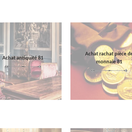
Achat rachat pièce d
Achat antiquité 81
monnaie 81