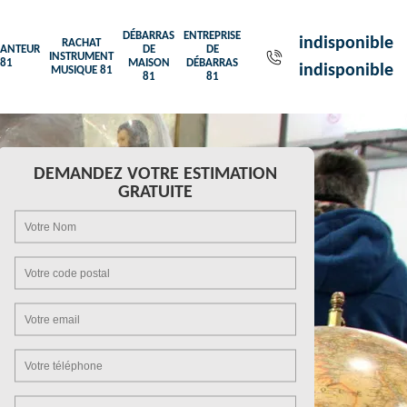
DÉBARRAS
ENTREPRISE
indisponible
RACHAT
ANTEUR
DE
DE
INSTRUMENT
81
MAISON
DÉBARRAS
indisponible
MUSIQUE 81
81
81
DEMANDEZ VOTRE ESTIMATION
GRATUITE