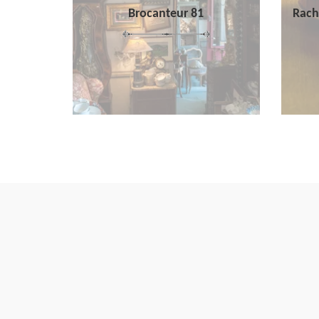
Brocanteur 81
Rach