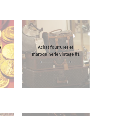
e
Achat fourrures et
maroquinerie vintage 81