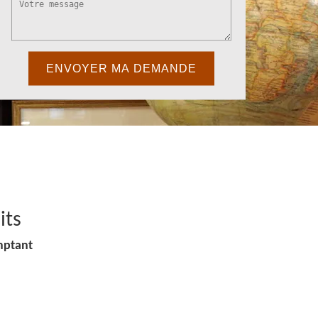
its
mptant