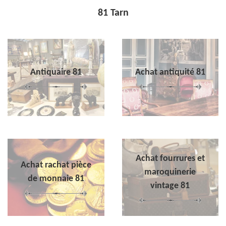
81 Tarn
Antiquaire 81
Achat antiquité 81
Achat fourrures et
Achat rachat pièce
maroquinerie
de monnaie 81
vintage 81