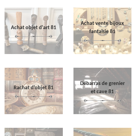
Achat vente bijoux
Achat objet d'art 81
fantaisie 81
Débarras de grenier
Rachat d'objet 81
et cave 81