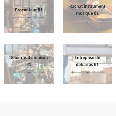
Rachat instrument
Brocanteur 81
musique 81
Débarras de maison
Entreprise de
81
débarras 81