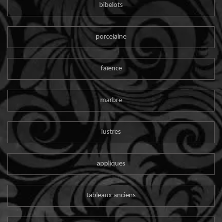
bibelots
porcelaine
faïence
marbre
lustres
appliques
tableaux anciens