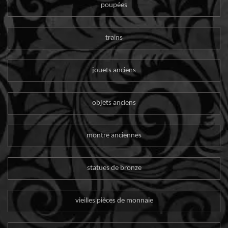
poupées
trains
jouets anciens
objets anciens
montre anciennes
statues de bronze
vieilles pièces de monnaie