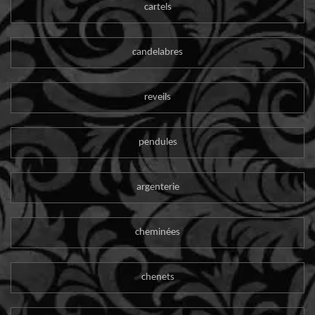
cartels
candelabres
reveils
pendules
argenterie
cheminées
chenets