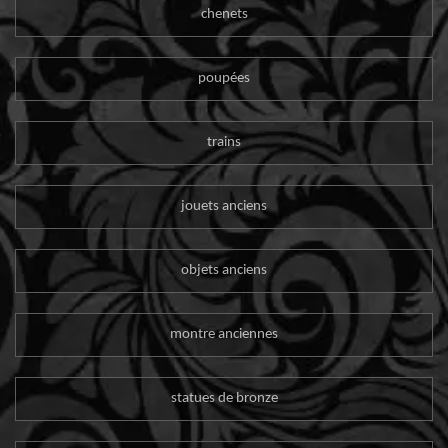
chenets
poupées
trains
jouets anciens
objets anciens
montre anciennes
statues de bronze