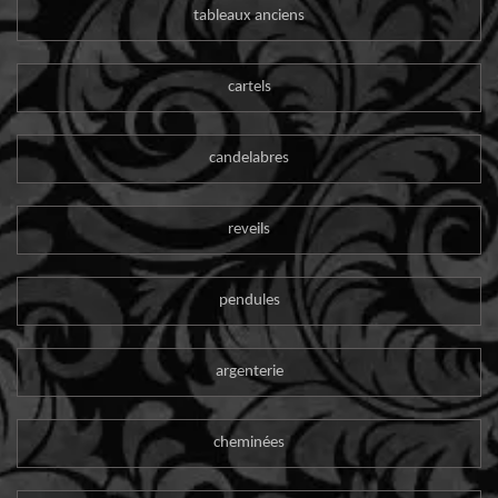
tableaux anciens
cartels
candelabres
reveils
pendules
argenterie
cheminées