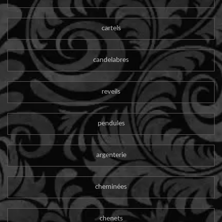
cartels
candelabres
reveils
pendules
argenterie
cheminées
chenets