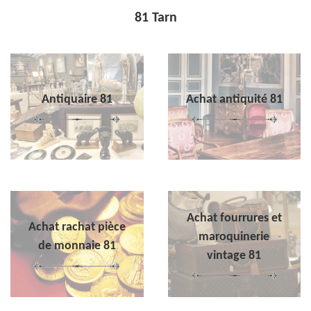
81 Tarn
Antiquaire 81
Achat antiquité 81
Achat fourrures et
Achat rachat pièce
maroquinerie
de monnaie 81
vintage 81