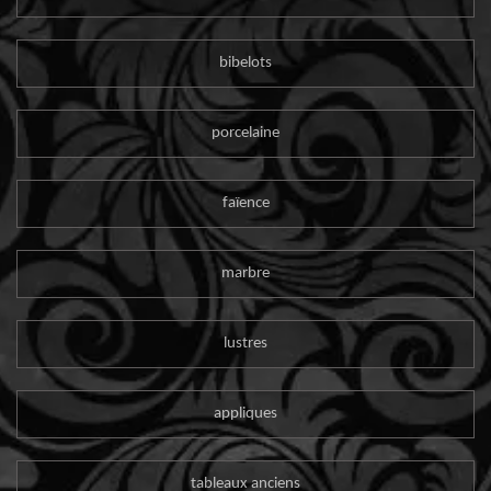
bibelots
porcelaine
faïence
marbre
lustres
appliques
tableaux anciens