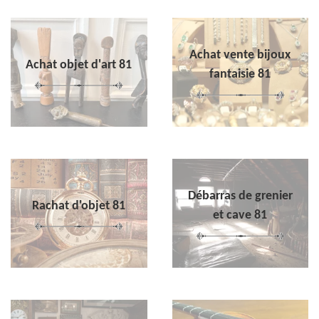
Achat vente bijoux
Achat objet d'art 81
fantaisie 81
Débarras de grenier
Rachat d'objet 81
et cave 81