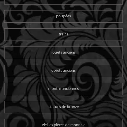
poupées
trains
jouets anciens
objets anciens
montre anciennes
statues de bronze
vieilles pièces de monnaie