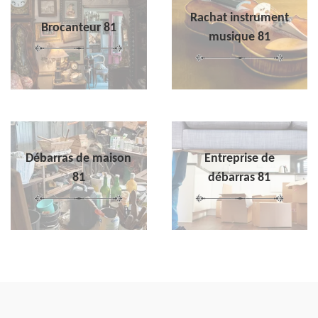
Rachat instrument
Brocanteur 81
musique 81
Débarras de maison
Entreprise de
81
débarras 81