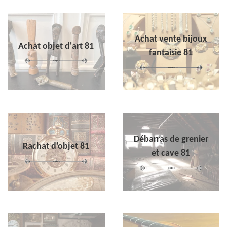
Achat vente bijoux
Achat objet d'art 81
fantaisie 81
Débarras de grenier
Rachat d'objet 81
et cave 81