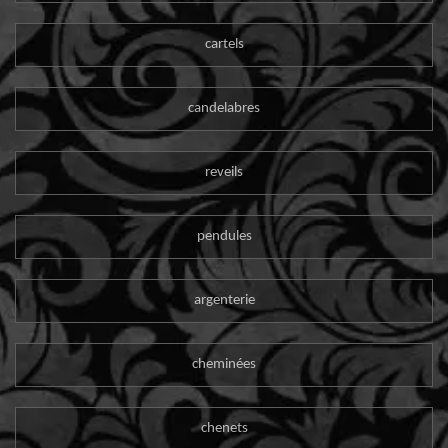
cartels
candelabres
reveils
pendules
argenterie
cheminées
chenets