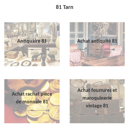
81 Tarn
Antiquaire 81
Achat antiquité 81
Achat fourrures et
Achat rachat pièce
maroquinerie
de monnaie 81
vintage 81