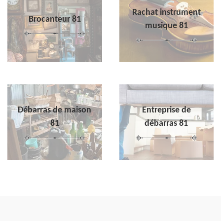
Rachat instrument
Brocanteur 81
musique 81
Débarras de maison
Entreprise de
81
débarras 81