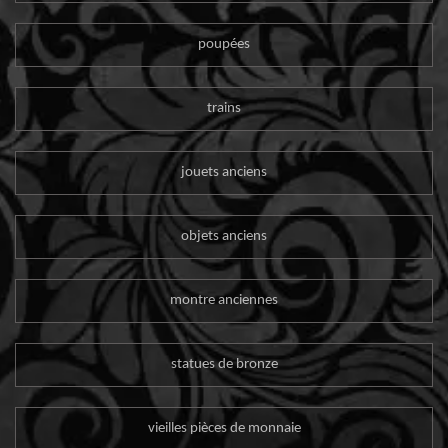
poupées
trains
jouets anciens
objets anciens
montre anciennes
statues de bronze
vieilles pièces de monnaie