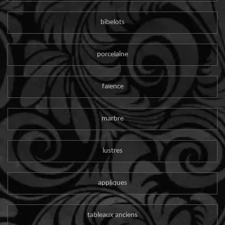
bibelots
porcelaine
faïence
marbre
lustres
appliques
tableaux anciens