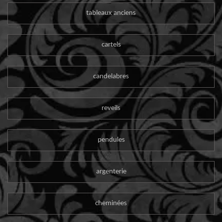
tableaux anciens
cartels
candelabres
reveils
pendules
argenterie
cheminées