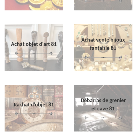
Achat vente bijoux
Achat objet d'art 81
fantaisie 81
Débarras de grenier
Rachat d'objet 81
et cave 81