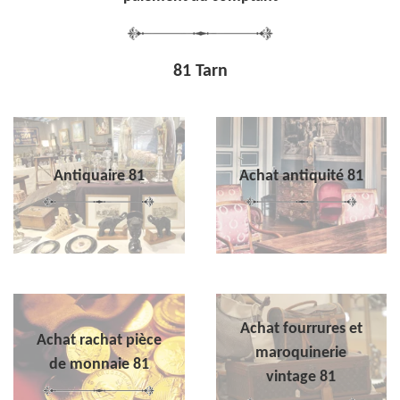
81 Tarn
Antiquaire 81
Achat antiquité 81
Achat fourrures et
Achat rachat pièce
maroquinerie
de monnaie 81
vintage 81