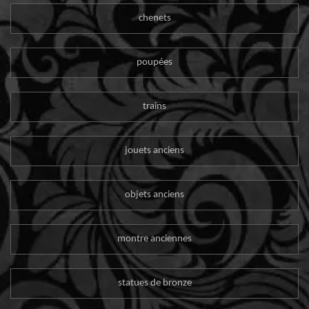
chenets
poupées
trains
jouets anciens
objets anciens
montre anciennes
statues de bronze