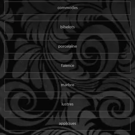
commodes
bibelots
porcelaine
faïence
marbre
lustres
appliques