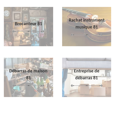
Rachat instrument
Brocanteur 81
musique 81
Débarras de maison
Entreprise de
81
débarras 81