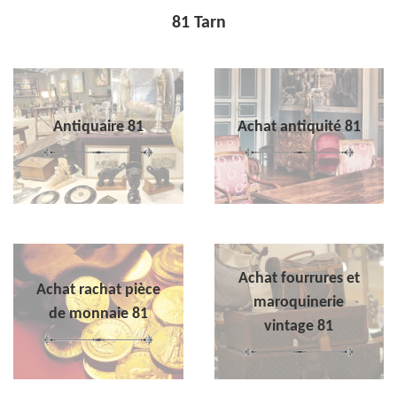
81 Tarn
Antiquaire 81
Achat antiquité 81
Achat fourrures et
Achat rachat pièce
maroquinerie
de monnaie 81
vintage 81