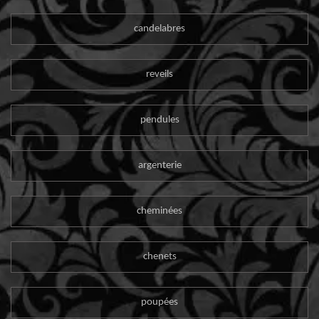
candelabres
reveils
pendules
argenterie
cheminées
chenets
poupées