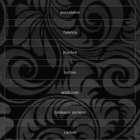
porcelaine
faïence
marbre
lustres
appliques
tableaux anciens
cartels