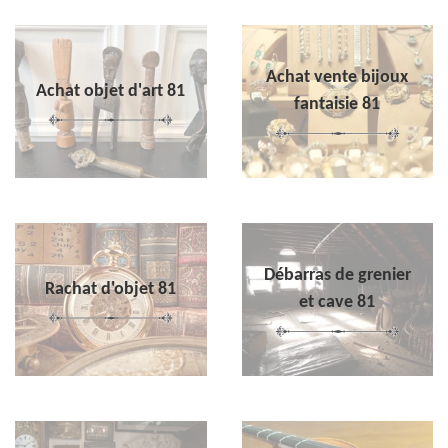
Achat vente bijoux
Achat objet d'art 81
fantaisie 81
Débarras de grenier
Rachat d'objet 81
et cave 81