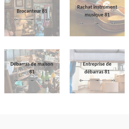
Rachat instrument
Brocanteur 81
musique 81
Débarras de maison
Entreprise de
81
débarras 81