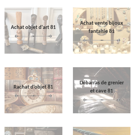
Achat vente bijoux
Achat objet d'art 81
fantaisie 81
Débarras de grenier
Rachat d'objet 81
et cave 81