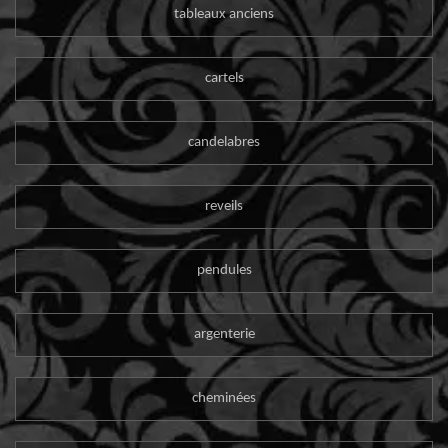
tableaux anciens
cartels
candelabres
reveils
pendules
argenterie
cheminées