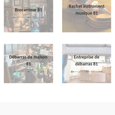
Rachat instrument
Brocanteur 81
musique 81
Débarras de maison
Entreprise de
81
débarras 81