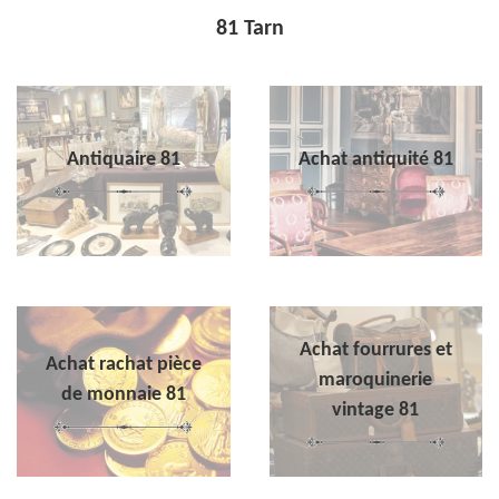
81 Tarn
Antiquaire 81
Achat antiquité 81
Achat fourrures et
Achat rachat pièce
maroquinerie
de monnaie 81
vintage 81