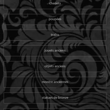
chenets
poupées
trains
jouets anciens
objets anciens
montre anciennes
statues de bronze