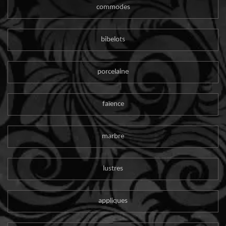
commodes
bibelots
porcelaine
faïence
marbre
lustres
appliques