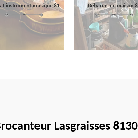
at instrument musique 81
Débarras de maison 8
rocanteur Lasgraisses 813