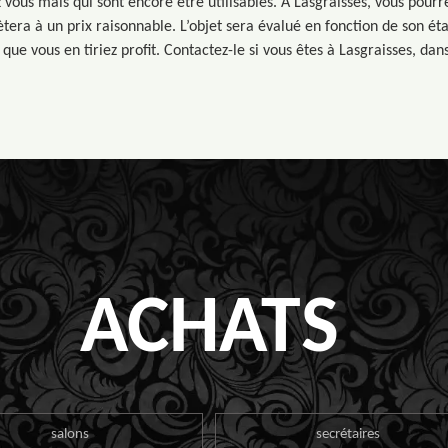
 vous mais qui sont encore être utilisables. A Lasgraisses, vous pour
hètera à un prix raisonnable. L’objet sera évalué en fonction de son ét
 que vous en tiriez profit. Contactez-le si vous êtes à Lasgraisses, dan
ACHATS
salons
secrétaires