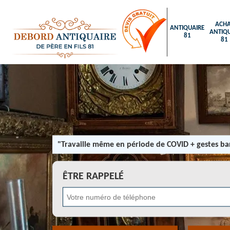
ACHA
ANTIQUAIRE
ANTIQU
81
81
"Travaille même en période de COVID + gestes bar
ÊTRE RAPPELÉ