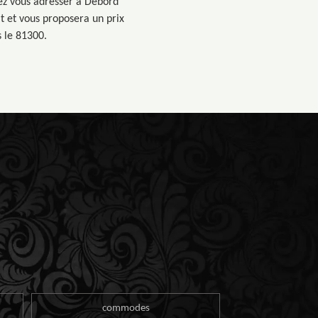
rez vous adresser à Debord
at et vous proposera un prix
s le 81300.
commodes