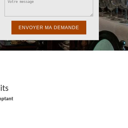
its
mptant