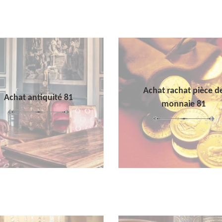
Achat rachat pièce d
Achat antiquité 81
monnaie 81