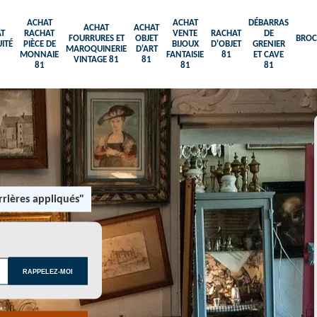
ACHAT
ACHAT
DÉBARRAS
ACHAT
ACHAT
T
RACHAT
VENTE
RACHAT
DE
FOURRURES ET
OBJET
BROC
ITÉ
PIÈCE DE
BIJOUX
D'OBJET
GRENIER
MAROQUINERIE
D'ART
MONNAIE
FANTAISIE
81
ET CAVE
VINTAGE 81
81
81
81
81
rières appliqués"