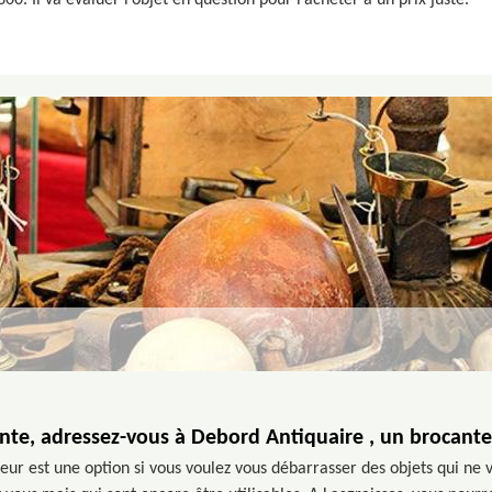
00. Il va évaluer l’objet en question pour l’acheter à un prix juste.
nte, adressez-vous à Debord Antiquaire , un brocanteu
eur est une option si vous voulez vous débarrasser des objets qui ne 