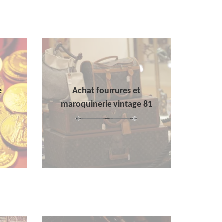
e
Achat fourrures et
maroquinerie vintage 81