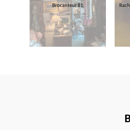
Brocanteur 81
Rach
B