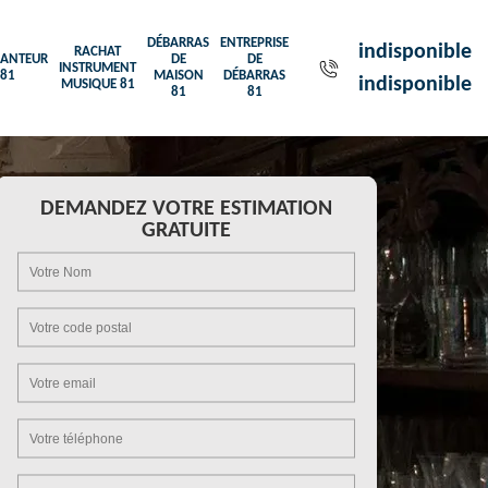
DÉBARRAS
ENTREPRISE
indisponible
RACHAT
ANTEUR
DE
DE
INSTRUMENT
81
MAISON
DÉBARRAS
indisponible
MUSIQUE 81
81
81
DEMANDEZ VOTRE ESTIMATION
GRATUITE