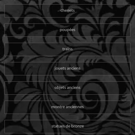
chenets
poupées
trains
jouets anciens
objets anciens
montre anciennes
statues de bronze