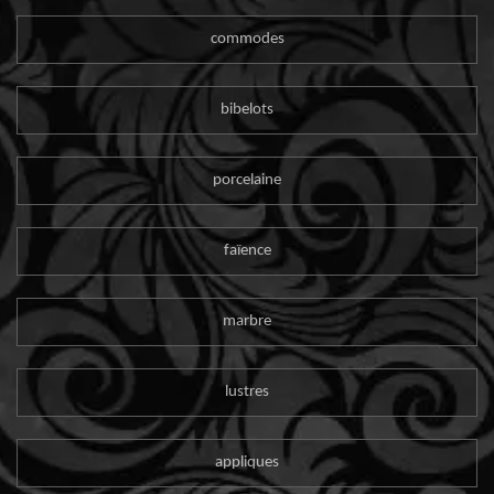
commodes
bibelots
porcelaine
faïence
marbre
lustres
appliques