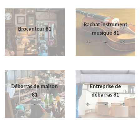
Rachat instrument
Brocanteur 81
musique 81
Débarras de maison
Entreprise de
81
débarras 81