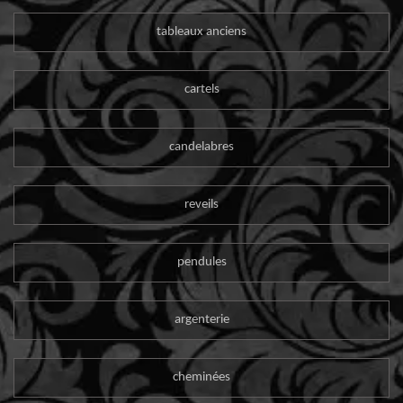
tableaux anciens
cartels
candelabres
reveils
pendules
argenterie
cheminées