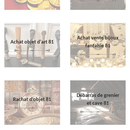
Achat vente bijoux
Achat objet d'art 81
fantaisie 81
Débarras de grenier
Rachat d'objet 81
et cave 81