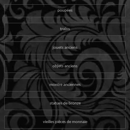
poupées
trains
jouets anciens
objets anciens
montre anciennes
statues de bronze
vieilles pièces de monnaie