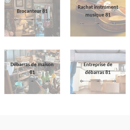
Rachat instrument
Brocanteur 81
musique 81
Débarras de maison
Entreprise de
81
débarras 81