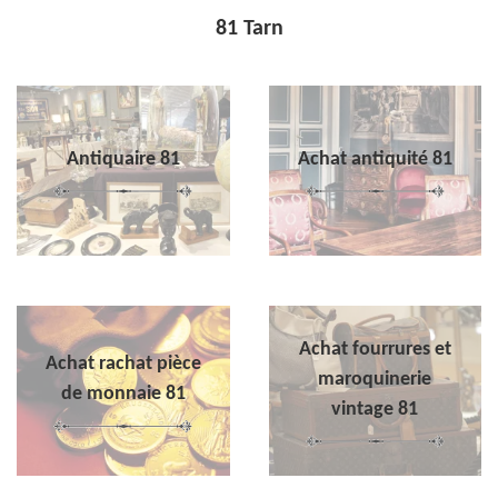
81 Tarn
Antiquaire 81
Achat antiquité 81
Achat fourrures et
Achat rachat pièce
maroquinerie
de monnaie 81
vintage 81