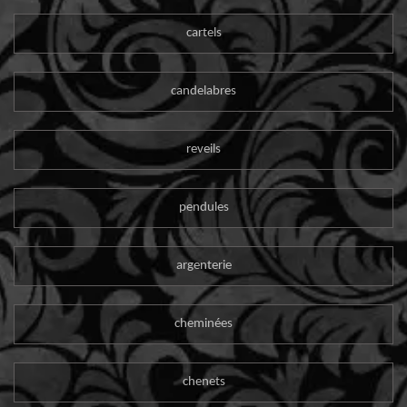
cartels
candelabres
reveils
pendules
argenterie
cheminées
chenets