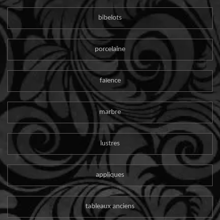
bibelots
porcelaine
faïence
marbre
lustres
appliques
tableaux anciens