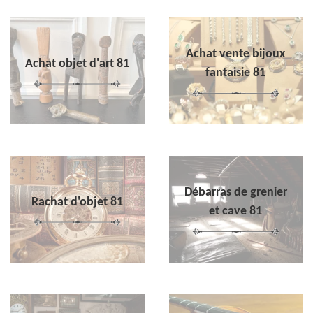
Achat vente bijoux
Achat objet d'art 81
fantaisie 81
Débarras de grenier
Rachat d'objet 81
et cave 81