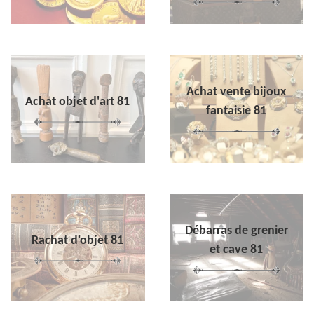
Achat vente bijoux
Achat objet d'art 81
fantaisie 81
Débarras de grenier
Rachat d'objet 81
et cave 81