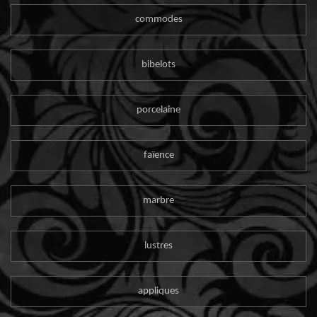
commodes
bibelots
porcelaine
faïence
marbre
lustres
appliques