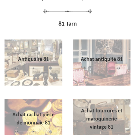
81 Tarn
Antiquaire 81
Achat antiquité 81
Achat fourrures et
Achat rachat pièce
maroquinerie
de monnaie 81
vintage 81