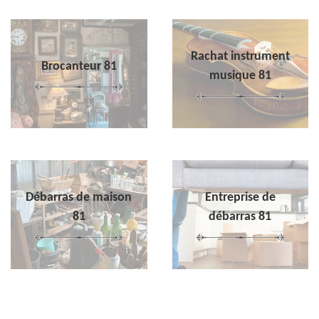
Rachat instrument
Brocanteur 81
musique 81
Débarras de maison
Entreprise de
81
débarras 81