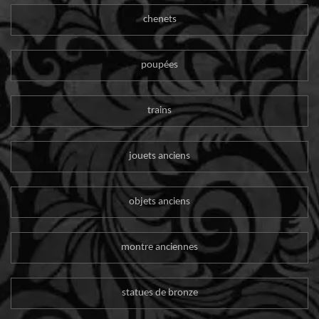
chenets
poupées
trains
jouets anciens
objets anciens
montre anciennes
statues de bronze