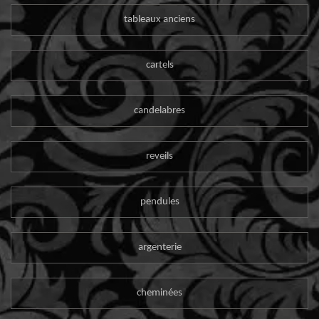
tableaux anciens
cartels
candelabres
reveils
pendules
argenterie
cheminées