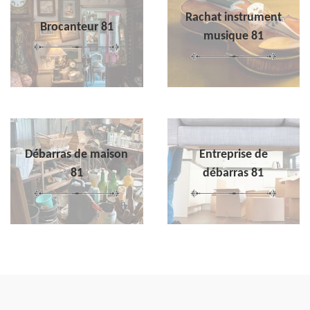
Rachat instrument
Brocanteur 81
musique 81
Débarras de maison
Entreprise de
81
débarras 81