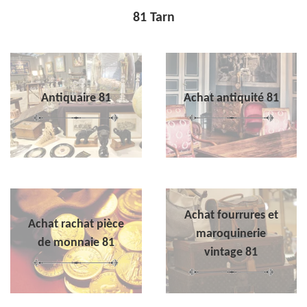
81 Tarn
Antiquaire 81
Achat antiquité 81
Achat fourrures et
Achat rachat pièce
maroquinerie
de monnaie 81
vintage 81