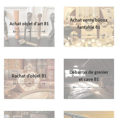
Achat vente bijoux
Achat objet d'art 81
fantaisie 81
Débarras de grenier
Rachat d'objet 81
et cave 81