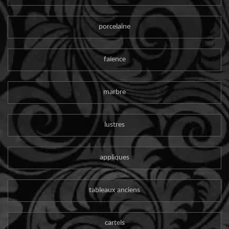
porcelaine
faïence
marbre
lustres
appliques
tableaux anciens
cartels