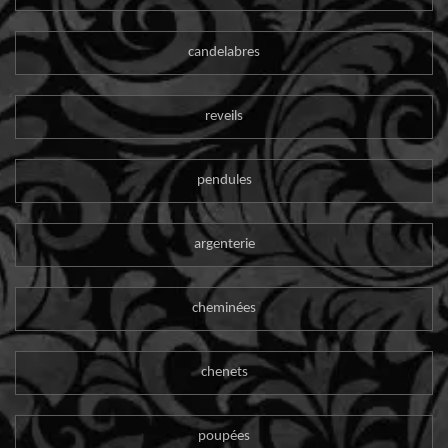
candelabres
reveils
pendules
argenterie
cheminées
chenets
poupées