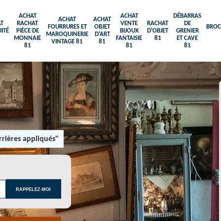
ACHAT
ACHAT
DÉBARRAS
ACHAT
ACHAT
T
RACHAT
VENTE
RACHAT
DE
FOURRURES ET
OBJET
BROC
ITÉ
PIÈCE DE
BIJOUX
D'OBJET
GRENIER
MAROQUINERIE
D'ART
MONNAIE
FANTAISIE
81
ET CAVE
VINTAGE 81
81
81
81
81
rières appliqués"