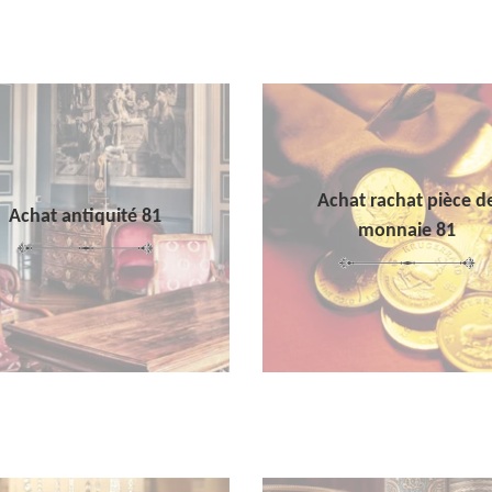
Achat rachat pièce d
Achat antiquité 81
monnaie 81