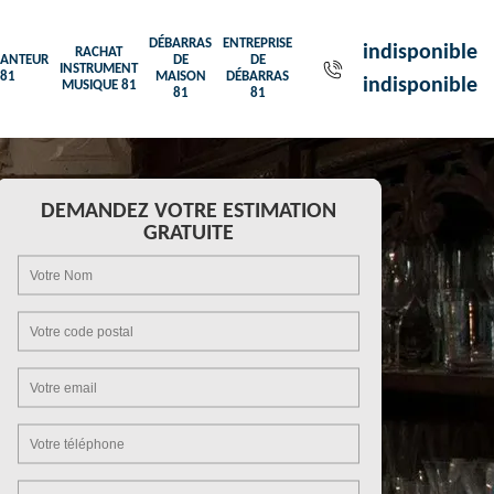
DÉBARRAS
ENTREPRISE
indisponible
RACHAT
ANTEUR
DE
DE
INSTRUMENT
81
MAISON
DÉBARRAS
indisponible
MUSIQUE 81
81
81
DEMANDEZ VOTRE ESTIMATION
GRATUITE