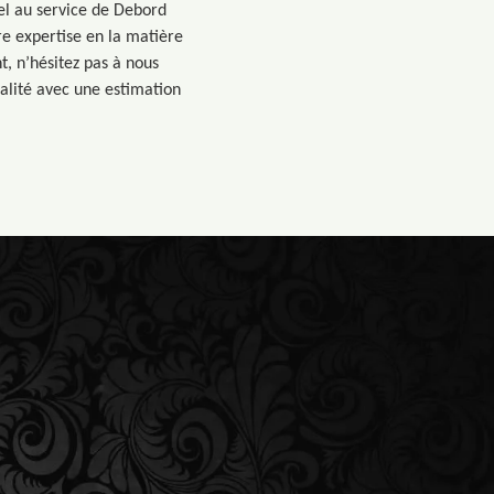
pel au service de Debord
re expertise en la matière
t, n’hésitez pas à nous
ualité avec une estimation