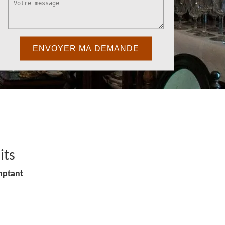
its
mptant