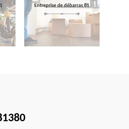
1
Entreprise de débarras 81
 81380