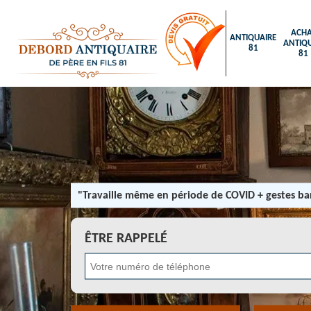
ACHA
ANTIQUAIRE
ANTIQU
81
81
"Travaille même en période de COVID + gestes bar
ÊTRE RAPPELÉ