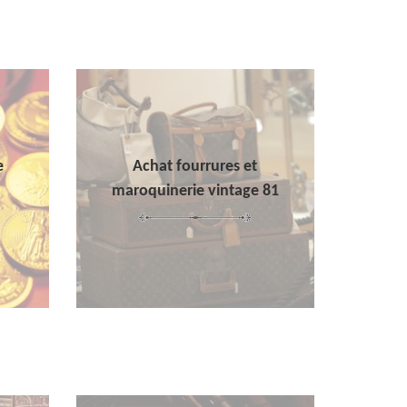
e
Achat fourrures et
maroquinerie vintage 81