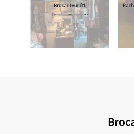
Brocanteur 81
Rach
Broca