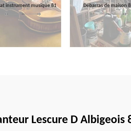
at instrument musique 81
Débarras de maison 8
nteur Lescure D Albigeois