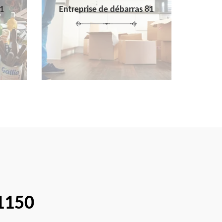
1
Entreprise de débarras 81
1150