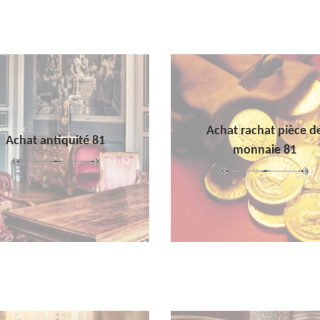
Achat rachat pièce d
Achat antiquité 81
monnaie 81