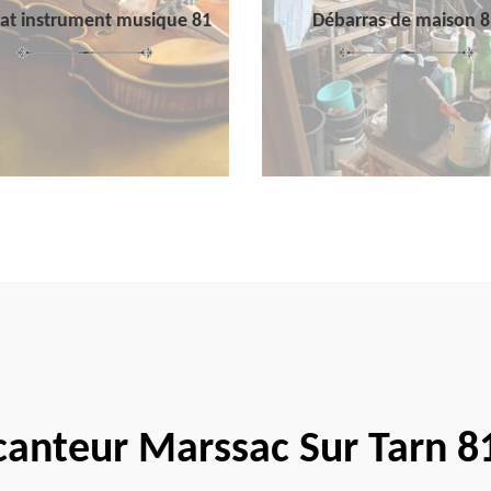
at instrument musique 81
Débarras de maison 8
canteur Marssac Sur Tarn 8