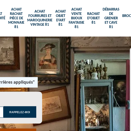
ACHAT
ACHAT
DÉBARRAS
ACHAT
ACHAT
T
RACHAT
VENTE
RACHAT
DE
FOURRURES ET
OBJET
BROC
ITÉ
PIÈCE DE
BIJOUX
D'OBJET
GRENIER
MAROQUINERIE
D'ART
MONNAIE
FANTAISIE
81
ET CAVE
VINTAGE 81
81
81
81
81
rières appliqués"