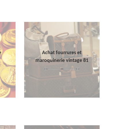
e
Achat fourrures et
maroquinerie vintage 81