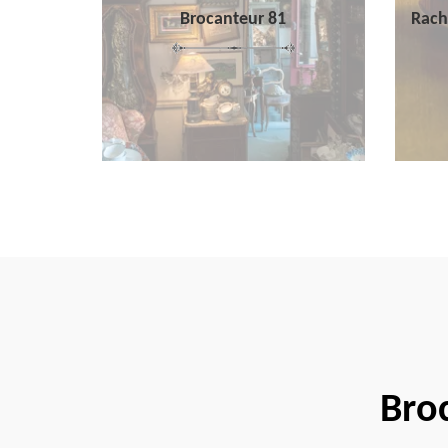
Brocanteur 81
Rach
Bro