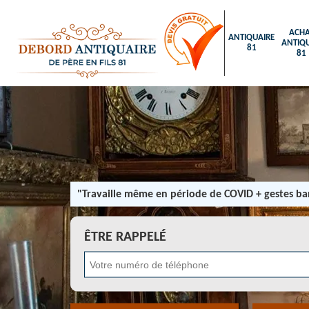
ACHA
ANTIQUAIRE
ANTIQU
81
81
"Travaille même en période de COVID + gestes bar
ÊTRE RAPPELÉ