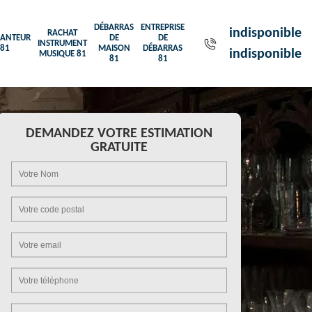
DÉBARRAS
ENTREPRISE
indisponible
RACHAT
ANTEUR
DE
DE
INSTRUMENT
81
MAISON
DÉBARRAS
indisponible
MUSIQUE 81
81
81
DEMANDEZ VOTRE ESTIMATION
GRATUITE