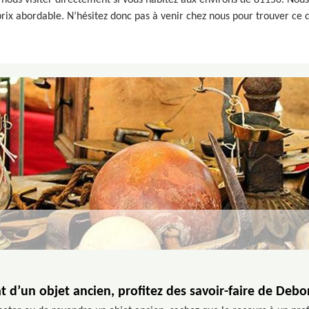
e nous visiter directement si vous habitez aux environs de 81150. No
à prix abordable. N’hésitez donc pas à venir chez nous pour trouver ce
t d’un objet ancien, profitez des savoir-faire de Deb