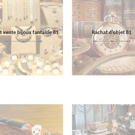
 vente bijoux fantaisie 81
Rachat d'objet 81