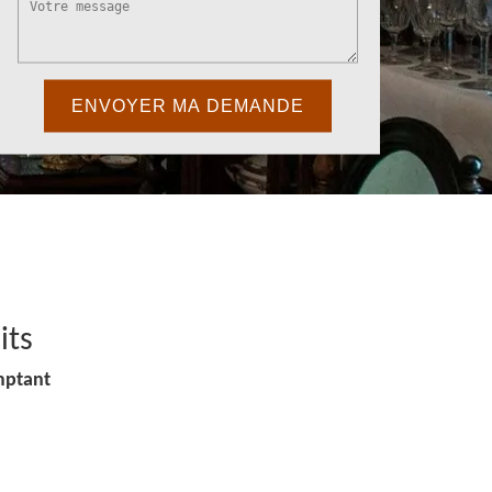
its
mptant