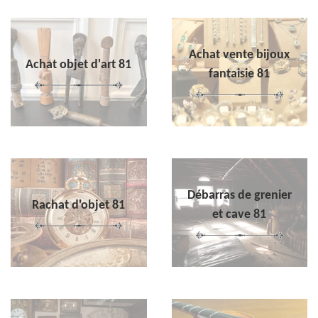
Achat vente bijoux
Achat objet d'art 81
fantaisie 81
Débarras de grenier
Rachat d'objet 81
et cave 81