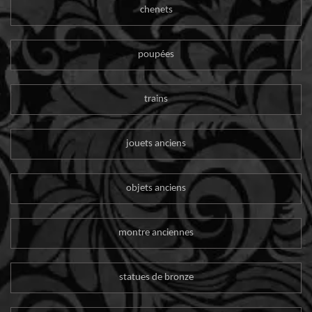
chenets
poupées
trains
jouets anciens
objets anciens
montre anciennes
statues de bronze