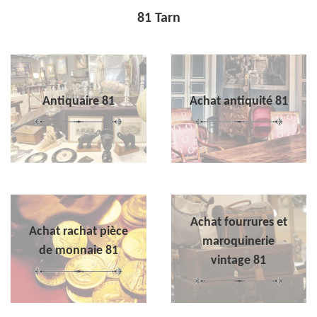
81 Tarn
Antiquaire 81
Achat antiquité 81
Achat fourrures et
Achat rachat pièce
maroquinerie
de monnaie 81
vintage 81