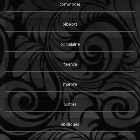
commodes
bibelots
porcelaine
faïence
marbre
lustres
appliques