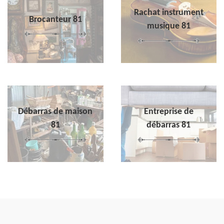
Rachat instrument
Brocanteur 81
musique 81
Débarras de maison
Entreprise de
81
débarras 81