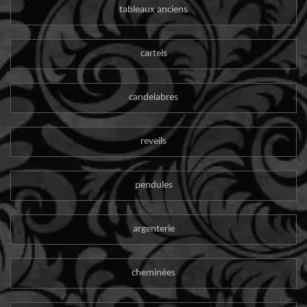
tableaux anciens
cartels
candelabres
reveils
pendules
argenterie
cheminées