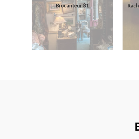
Brocanteur 81
Rach