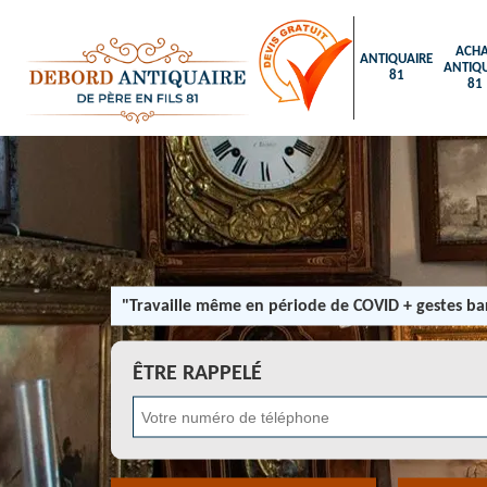
ACHA
ANTIQUAIRE
ANTIQU
81
81
"Travaille même en période de COVID + gestes bar
ÊTRE RAPPELÉ