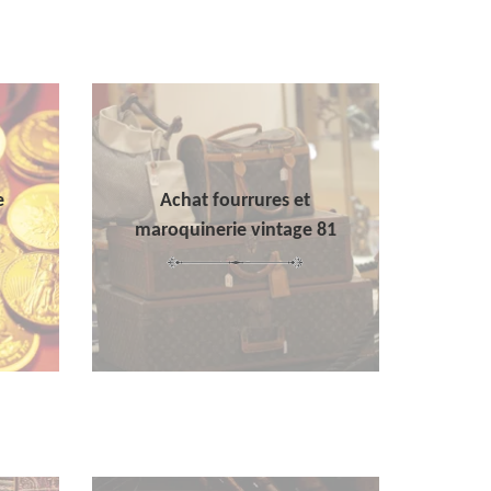
e
Achat fourrures et
maroquinerie vintage 81