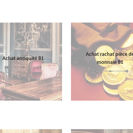
Achat rachat pièce d
Achat antiquité 81
monnaie 81