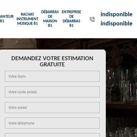
DÉBARRAS
ENTREPRISE
indisponible
RACHAT
ANTEUR
DE
DE
INSTRUMENT
81
MAISON
DÉBARRAS
indisponible
MUSIQUE 81
81
81
DEMANDEZ VOTRE ESTIMATION
GRATUITE