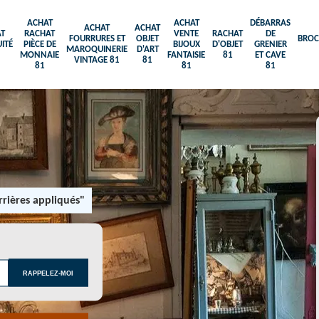
ACHAT
ACHAT
DÉBARRAS
ACHAT
ACHAT
T
RACHAT
VENTE
RACHAT
DE
FOURRURES ET
OBJET
BROC
ITÉ
PIÈCE DE
BIJOUX
D'OBJET
GRENIER
MAROQUINERIE
D'ART
MONNAIE
FANTAISIE
81
ET CAVE
VINTAGE 81
81
81
81
81
rières appliqués"