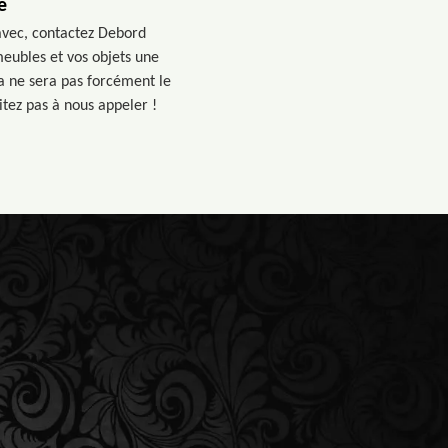
e
avec, contactez Debord
eubles et vos objets une
a ne sera pas forcément le
itez pas à nous appeler !