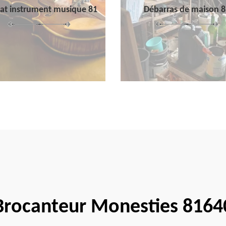
at instrument musique 81
Débarras de maison 8
Brocanteur Monesties 8164