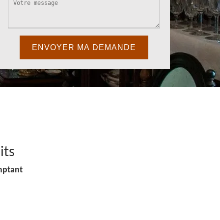
its
mptant