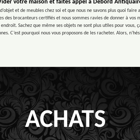
Vider votre maison et faites appel à Debord Antiquair
’objet et de meubles chez soi et que nous ne savons plus quoi faire 
s des brocanteurs certifiés et nous sommes ravies de donner à vos m
 endroit. Sachez que même ses objets ne sont plus utiles pour vous, ç
nes. C’est pourquoi nous vous proposons de les racheter. Alors, n’hés
ACHATS