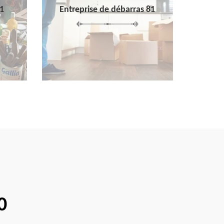
1
Entreprise de débarras 81
0