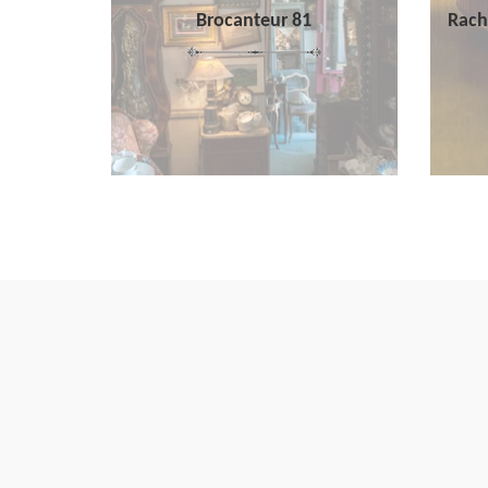
Brocanteur 81
Rach