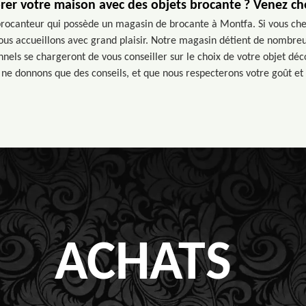
rer votre maison avec des objets brocante ? Venez c
rocanteur qui possède un magasin de brocante à Montfa. Si vous che
ous accueillons avec grand plaisir. Notre magasin détient de nombreux
nnels se chargeront de vous conseiller sur le choix de votre objet déco
ne donnons que des conseils, et que nous respecterons votre goût et 
ACHATS