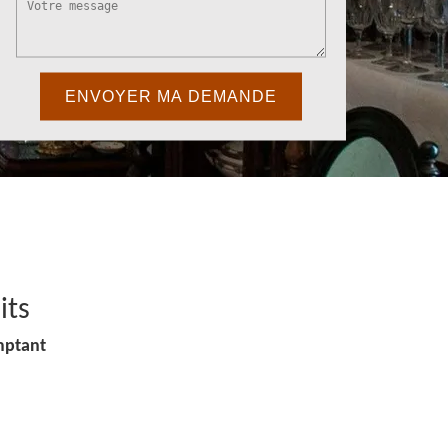
its
mptant