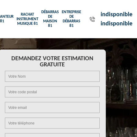
DÉBARRAS
ENTREPRISE
indisponible
RACHAT
ANTEUR
DE
DE
INSTRUMENT
81
MAISON
DÉBARRAS
indisponible
MUSIQUE 81
81
81
DEMANDEZ VOTRE ESTIMATION
GRATUITE