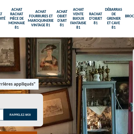
ACHAT
ACHAT
DÉBARRAS
ACHAT
ACHAT
T
RACHAT
VENTE
RACHAT
DE
FOURRURES ET
OBJET
BROC
ITÉ
PIÈCE DE
BIJOUX
D'OBJET
GRENIER
MAROQUINERIE
D'ART
MONNAIE
FANTAISIE
81
ET CAVE
VINTAGE 81
81
81
81
81
rières appliqués"