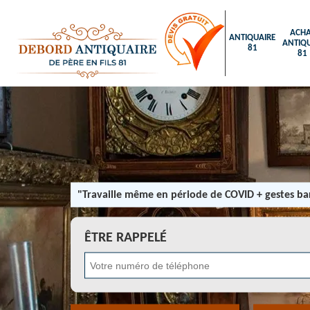
ACHA
ANTIQUAIRE
ANTIQU
81
81
"Travaille même en période de COVID + gestes bar
ÊTRE RAPPELÉ