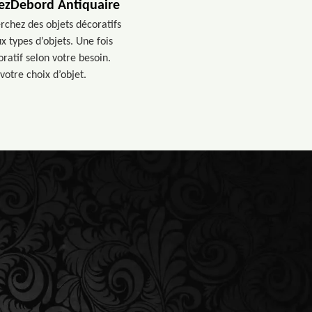
hezDebord Antiquaire
rchez des objets décoratifs
 types d’objets. Une fois
ratif selon votre besoin.
votre choix d’objet.