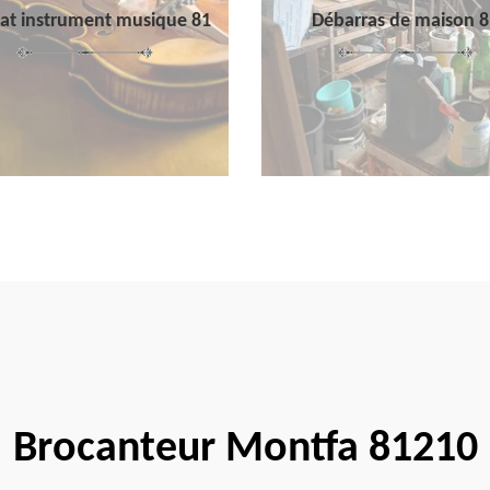
at instrument musique 81
Débarras de maison 8
Brocanteur Montfa 81210