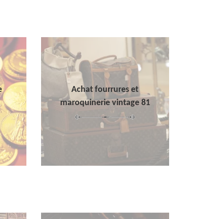
e
Achat fourrures et
maroquinerie vintage 81