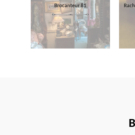
Brocanteur 81
Rach
B