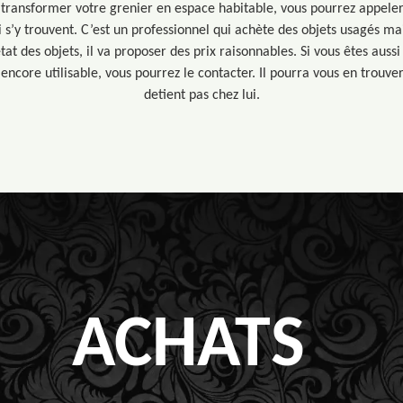
e transformer votre grenier en espace habitable, vous pourrez appele
 s’y trouvent. C’est un professionnel qui achète des objets usagés m
’état des objets, il va proposer des prix raisonnables. Si vous êtes auss
encore utilisable, vous pourrez le contacter. Il pourra vous en trouver
detient pas chez lui.
ACHATS