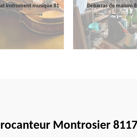
at instrument musique 81
Débarras de maison 8
rocanteur Montrosier 811