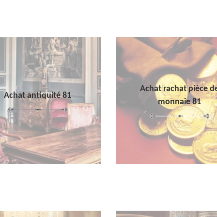
Achat rachat pièce d
Achat antiquité 81
monnaie 81