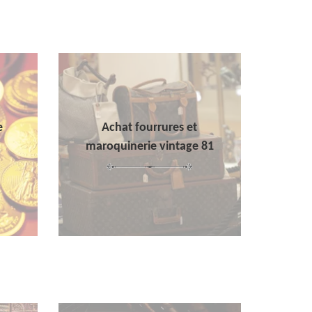
e
Achat fourrures et
maroquinerie vintage 81