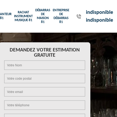
DÉBARRAS
ENTREPRISE
indisponible
RACHAT
ANTEUR
DE
DE
INSTRUMENT
81
MAISON
DÉBARRAS
indisponible
MUSIQUE 81
81
81
DEMANDEZ VOTRE ESTIMATION
GRATUITE