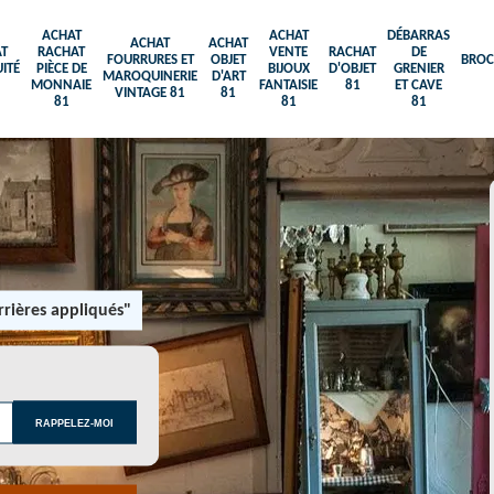
ACHAT
ACHAT
DÉBARRAS
ACHAT
ACHAT
T
RACHAT
VENTE
RACHAT
DE
FOURRURES ET
OBJET
BROC
ITÉ
PIÈCE DE
BIJOUX
D'OBJET
GRENIER
MAROQUINERIE
D'ART
MONNAIE
FANTAISIE
81
ET CAVE
VINTAGE 81
81
81
81
81
rières appliqués"