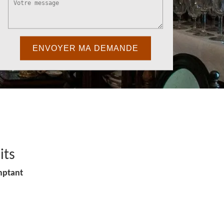
its
mptant