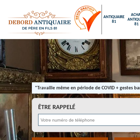
ACHA
ANTIQUAIRE
ANTIQU
81
81
"Travaille même en période de COVID + gestes bar
ÊTRE RAPPELÉ