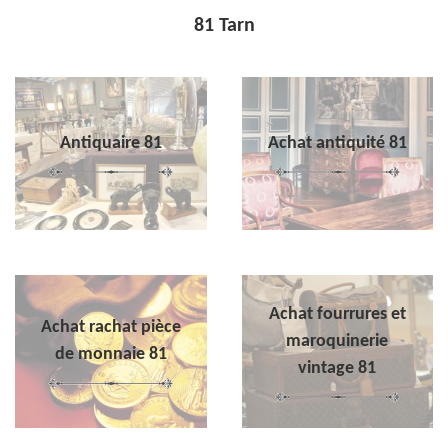
81 Tarn
Antiquaire 81
Achat antiquité 81
Achat fourrures et
Achat rachat pièce
maroquinerie
de monnaie 81
vintage 81