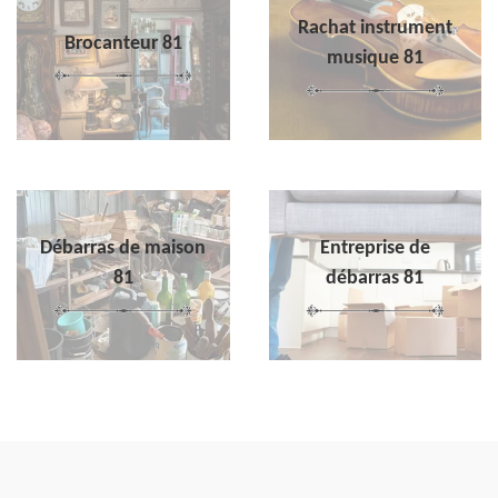
Rachat instrument
Brocanteur 81
musique 81
Débarras de maison
Entreprise de
81
débarras 81