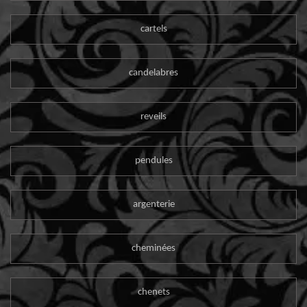
cartels
candelabres
reveils
pendules
argenterie
cheminées
chenets