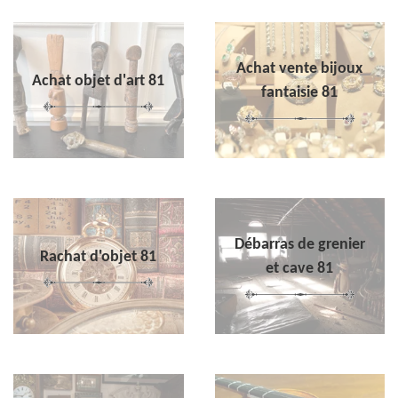
Achat vente bijoux
Achat objet d'art 81
fantaisie 81
Débarras de grenier
Rachat d'objet 81
et cave 81