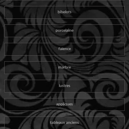
bibelots
porcelaine
faïence
marbre
lustres
appliques
tableaux anciens