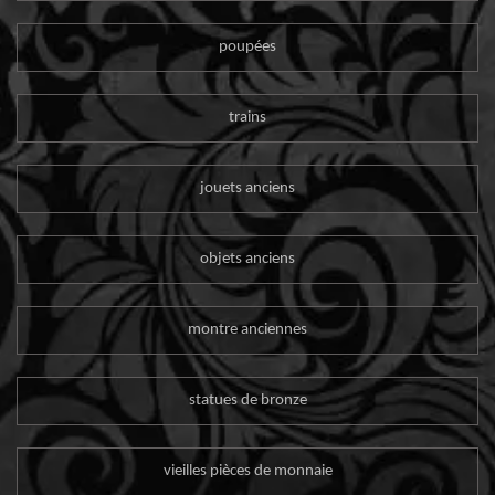
poupées
trains
jouets anciens
objets anciens
montre anciennes
statues de bronze
vieilles pièces de monnaie