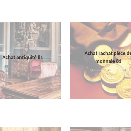
Achat rachat pièce d
Achat antiquité 81
monnaie 81