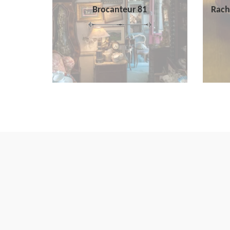
Brocanteur 81
Rach