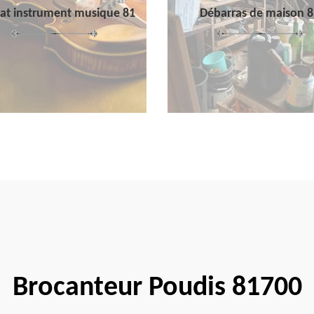
at instrument musique 81
Débarras de maison 8
Brocanteur Poudis 81700