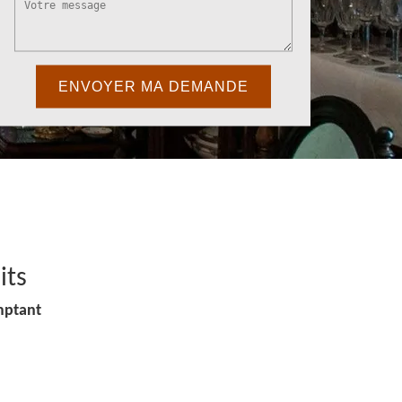
its
mptant