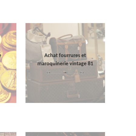
e
Achat fourrures et
maroquinerie vintage 81