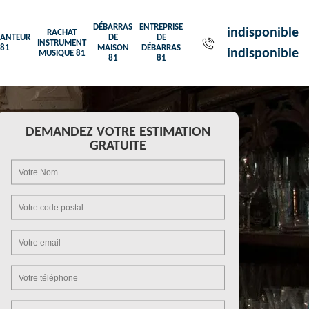
DÉBARRAS
ENTREPRISE
indisponible
RACHAT
ANTEUR
DE
DE
INSTRUMENT
81
MAISON
DÉBARRAS
indisponible
MUSIQUE 81
81
81
DEMANDEZ VOTRE ESTIMATION
GRATUITE