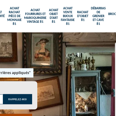
ACHAT
ACHAT
DÉBARRAS
ACHAT
ACHAT
T
RACHAT
VENTE
RACHAT
DE
FOURRURES ET
OBJET
BROC
ITÉ
PIÈCE DE
BIJOUX
D'OBJET
GRENIER
MAROQUINERIE
D'ART
MONNAIE
FANTAISIE
81
ET CAVE
VINTAGE 81
81
81
81
81
rières appliqués"