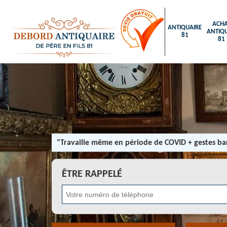
ACHA
ANTIQUAIRE
ANTIQU
81
81
"Travaille même en période de COVID + gestes bar
ÊTRE RAPPELÉ