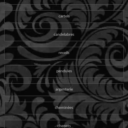
cartels
candelabres
reveils
pendules
argenterie
cheminées
chenets