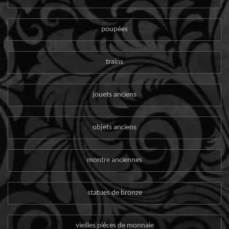
poupées
trains
jouets anciens
objets anciens
montre anciennes
statues de bronze
vieilles pièces de monnaie