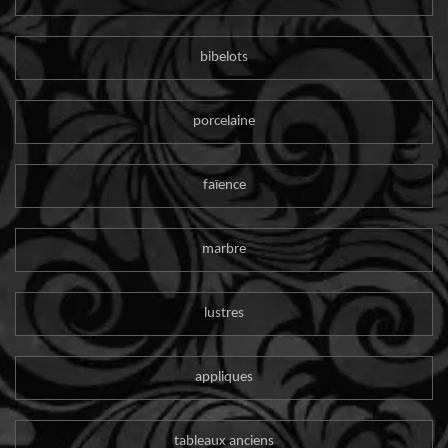
bibelots
porcelaine
faïence
marbre
lustres
appliques
tableaux anciens