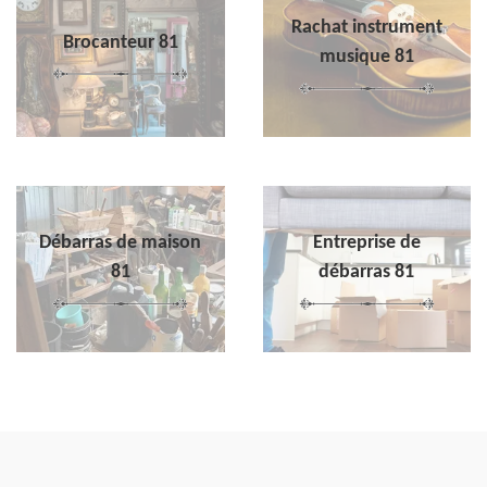
Rachat instrument
Brocanteur 81
musique 81
Débarras de maison
Entreprise de
81
débarras 81