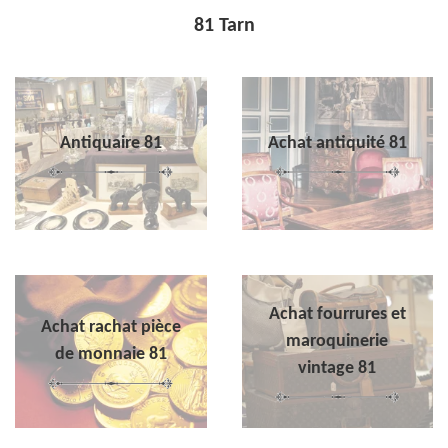
81 Tarn
Antiquaire 81
Achat antiquité 81
Achat fourrures et
Achat rachat pièce
maroquinerie
de monnaie 81
vintage 81