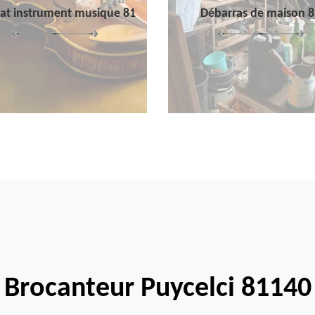
at instrument musique 81
Débarras de maison 8
Brocanteur Puycelci 81140