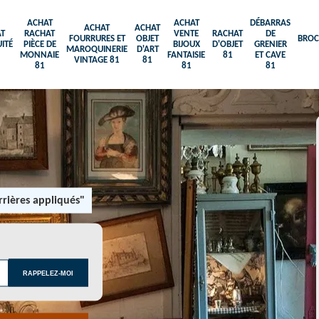
ACHAT
ACHAT
DÉBARRAS
ACHAT
ACHAT
T
RACHAT
VENTE
RACHAT
DE
FOURRURES ET
OBJET
BROC
ITÉ
PIÈCE DE
BIJOUX
D'OBJET
GRENIER
MAROQUINERIE
D'ART
MONNAIE
FANTAISIE
81
ET CAVE
VINTAGE 81
81
81
81
81
rières appliqués"