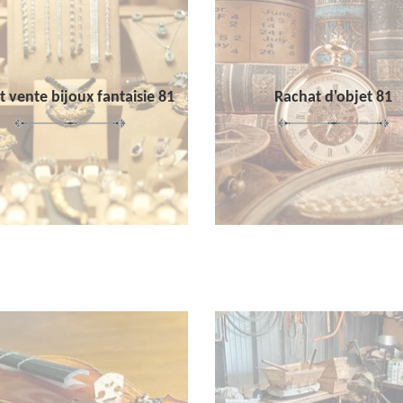
 vente bijoux fantaisie 81
Rachat d'objet 81