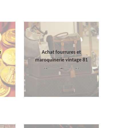
e
Achat fourrures et
maroquinerie vintage 81