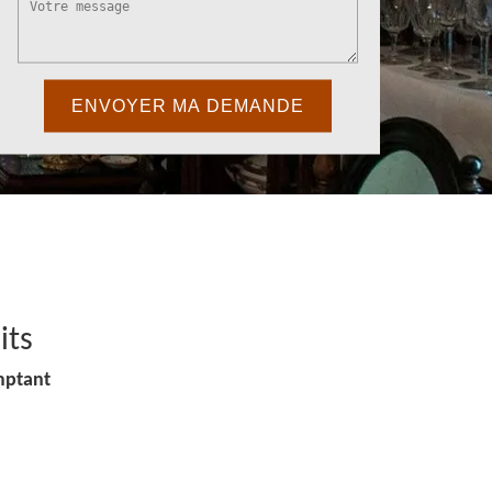
its
mptant