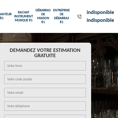
DÉBARRAS
ENTREPRISE
indisponible
RACHAT
ANTEUR
DE
DE
INSTRUMENT
81
MAISON
DÉBARRAS
indisponible
MUSIQUE 81
81
81
DEMANDEZ VOTRE ESTIMATION
GRATUITE