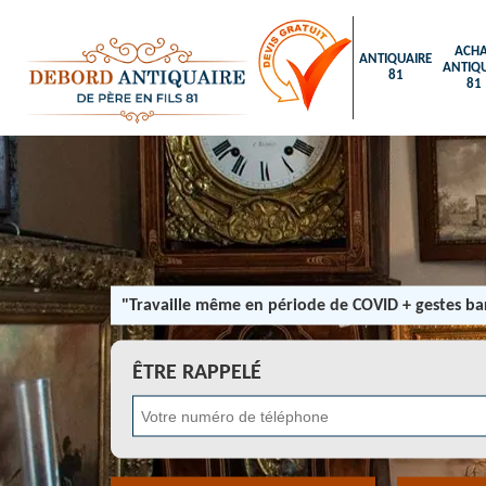
ACHA
ANTIQUAIRE
ANTIQU
81
81
"Travaille même en période de COVID + gestes bar
ÊTRE RAPPELÉ