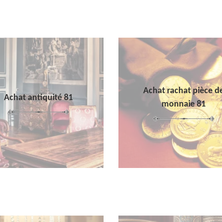
Achat rachat pièce d
Achat antiquité 81
monnaie 81