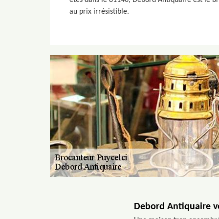
êtes dans le 81140, Debord Antiquaire est le b
au prix irrésistible.
Debord Antiquaire v