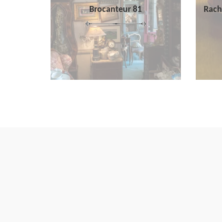
Brocanteur 81
Rach