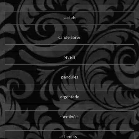
cartels
candelabres
reveils
pendules
argenterie
cheminées
chenets