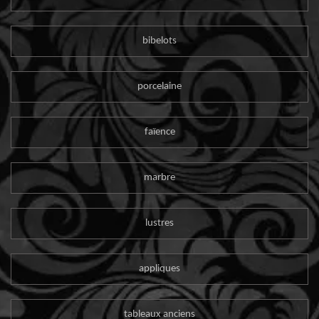
bibelots
porcelaine
faïence
marbre
lustres
appliques
tableaux anciens