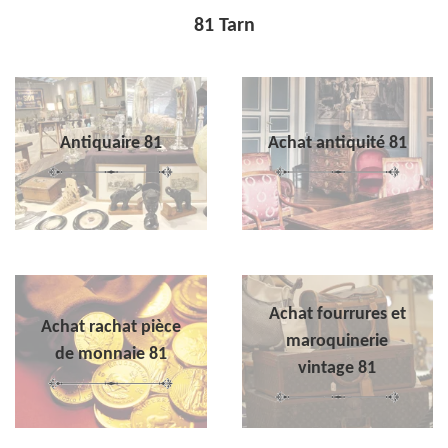
81 Tarn
Antiquaire 81
Achat antiquité 81
Achat fourrures et
Achat rachat pièce
maroquinerie
de monnaie 81
vintage 81