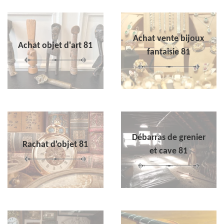
Achat vente bijoux
Achat objet d'art 81
fantaisie 81
Débarras de grenier
Rachat d'objet 81
et cave 81