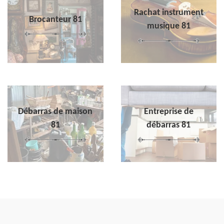
Rachat instrument
Brocanteur 81
musique 81
Débarras de maison
Entreprise de
81
débarras 81