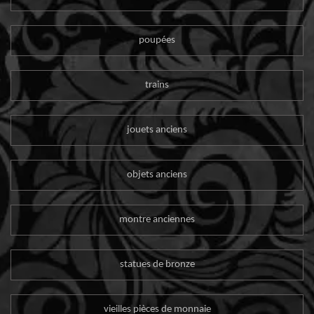
poupées
trains
jouets anciens
objets anciens
montre anciennes
statues de bronze
vieilles pièces de monnaie